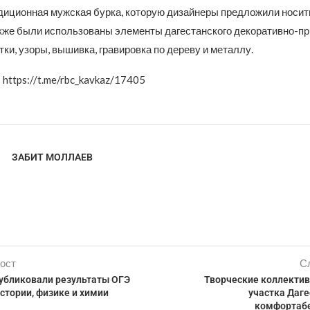
диционная мужская бурка, которую дизайнеры предложили носит
кже были использованы элементы дагестанского декоративно-пр
тки, узоры, вышивка, гравировка по дереву и металлу.
 https://t.me/rbc_kavkaz/17405
ЗАБИТ МОЛЛАЕВ
ост
С
публиковали результаты ОГЭ
Творческие коллекти
истории, физике и химии
участка Даге
комфортабе