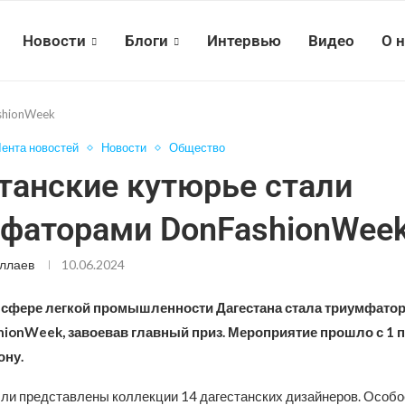
Новости
Блоги
Интервью
Видео
О 
shionWeek
ента новостей
Новости
Общество
танские кутюрье стали
фаторами DonFashionWee
ллаев
10.06.2024
 сфере легкой промышленности Дагестана стала триумфато
ionWeek, завоевав главный приз. Мероприятие прошло с 1 п
ону.
ли представлены коллекции 14 дагестанских дизайнеров. Особо