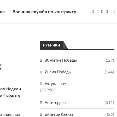
нас
Военная служба по контракту
РУБРИКИ
80-летие Победы
(129)
k
Zнамя Победы
(144)
Актуальное
ром Недели
(28 980)
о 3 июня в
Антитеррор
(511)
Битва за Кавказ
(26)
е внимание