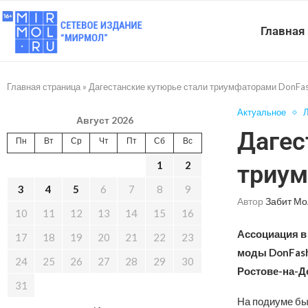
Главная
Главная страница
»
Дагестанские кутюрье стали триумфаторами DonFa
Актуальное
Л
Август 2026
Дагес
Пн
Вт
Ср
Чт
Пт
Сб
Вс
1
2
триум
3
4
5
6
7
8
9
Автор
Забит Мо
10
11
12
13
14
15
16
Ассоциация в
17
18
19
20
21
22
23
моды DonFash
24
25
26
27
28
29
30
Ростове-на-Д
31
На подиуме бы