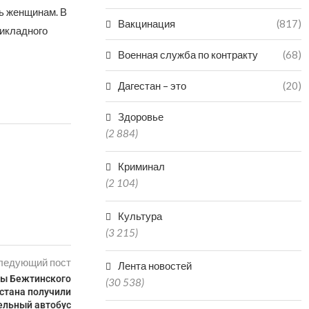
ь женщинам. В
Вакцинация
(817)
икладного
Военная служба по контракту
(68)
Дагестан – это
(20)
Здоровье
(2 884)
Криминал
(2 104)
Культура
(3 215)
ледующий пост
Лента новостей
вы Бежтинского
(30 538)
стана получили
льный автобус