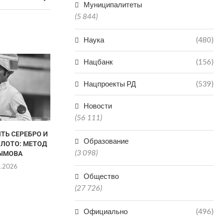
Муниципалитеты
(5 844)
Наука
(480)
НЕ ПО
Нацбанк
(156)
НЕОБОС
ЗАЯВЛЕНИЯ
Нацпроекты РД
(539)
ПРОСЯТ Ж
05.0
Новости
(56 111)
ТЬ СЕРЕБРО И
В ДАГЕСТАНЕ СНИЗИЛОСЬ
Образование
ОЛОТО: МЕТОД
КОЛИЧЕСТВО НАРУШЕНИЙ
(3 098)
ЫМОВА
ПРИ ГАЗОПОТРЕБЛЕНИИ
8.2026
05.08.2026
Общество
(27 726)
Официально
(496)