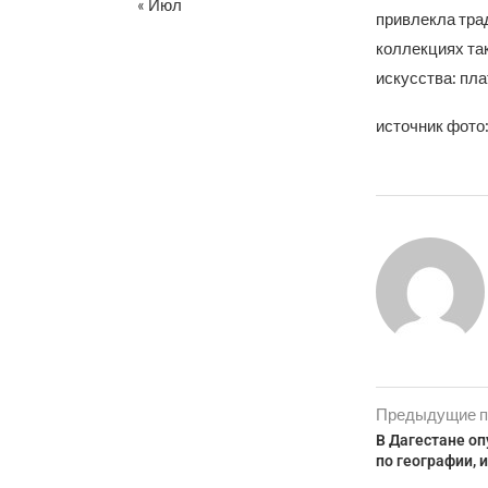
« Июл
привлекла тра
коллекциях та
искусства: пла
источник фото:
Предыдущие п
В Дагестане о
по географии, 