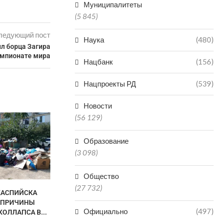
Муниципалитеты
(5 845)
ледующий пост
Наука
(480)
л борца Загира
емпионате мира
Нацбанк
(156)
Нацпроекты РД
(539)
Новости
(56 129)
ДВА РАЙОНА МАХАЧКАЛЫ НА
ЖИТЕЛЯМ 
НОЧЬ ОСТАНУТСЯ БЕЗ
ПРОДОЛЖАЮ
ВОДЫ...
ПИТЬЕВ
Образование
30.07.2026
24.0
(3 098)
Общество
(27 732)
КАСПИЙСКА
 ПРИЧИНЫ
Официально
(497)
ОЛЛАПСА В...