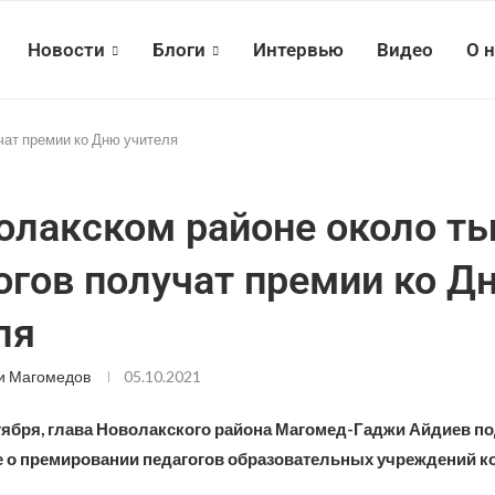
Новости
Блоги
Интервью
Видео
О 
чат премии ко Дню учителя
олакском районе около т
огов получат премии ко Д
ля
и Магомедов
05.10.2021
ктября, глава Новолакского района Магомед-Гаджи Айдиев п
 о премировании педагогов образовательных учреждений к