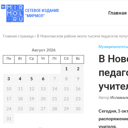
Главная
Главная страница
»
В Новолакском районе около тысячи педагогов полу
Муниципалитеты
Август 2026
В Нов
Пн
Вт
Ср
Чт
Пт
Сб
Вс
1
2
педаг
3
4
5
6
7
8
9
учите
10
11
12
13
14
15
16
Автор
Исламал
17
18
19
20
21
22
23
24
25
26
27
28
29
30
Сегодня, 5 о
31
распоряжение
учителя.