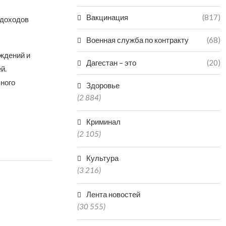
Вакцинация
(817)
 доходов
Военная служба по контракту
(68)
ждений и
Дагестан – это
(20)
й.
ьного
Здоровье
(2 884)
Криминал
(2 105)
Культура
(3 216)
Лента новостей
(30 555)