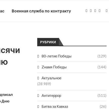
нас
Военная служба по контракту
РУБРИКИ
ысячи
80-летие Победы
(129)
ню
Zнамя Победы
(144)
Актуальное
(28 989)
одписал
Антитеррор
(511)
о Дню
Битва за Кавказ
(26)