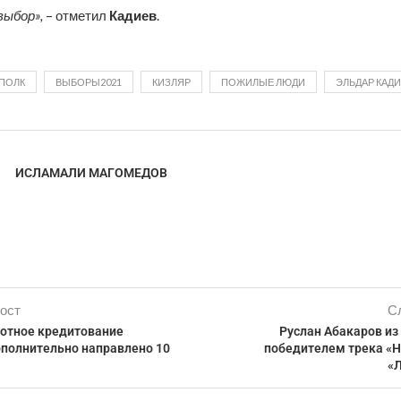
выбор»,
– отметил
Кадиев
.
ПОЛК
ВЫБОРЫ2021
КИЗЛЯР
ПОЖИЛЫЕ ЛЮДИ
ЭЛЬДАР КАД
ИСЛАМАЛИ МАГОМЕДОВ
ост
С
готное кредитование
Руслан Абакаров из
ополнительно направлено 10
победителем трека «Н
«