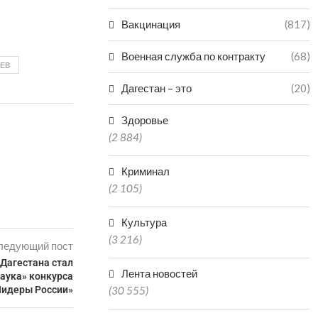
Вакцинация
(817)
Военная служба по контракту
(68)
ИЕВ
Дагестан – это
(20)
Здоровье
(2 884)
Криминал
(2 105)
Культура
(3 216)
ледующий пост
 Дагестана стал
Лента новостей
аука» конкурса
Лидеры России»
(30 555)