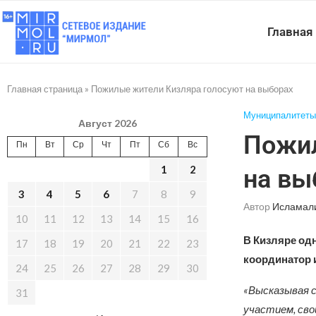
Главная
Главная страница
»
Пожилые жители Кизляра голосуют на выборах
Муниципалитеты
Август 2026
Пожил
Пн
Вт
Ср
Чт
Пт
Сб
Вс
1
2
на вы
3
4
5
6
7
8
9
Автор
Исламал
10
11
12
13
14
15
16
В Кизляре од
17
18
19
20
21
22
23
координатор 
24
25
26
27
28
29
30
«Высказывая с
31
участием, сво