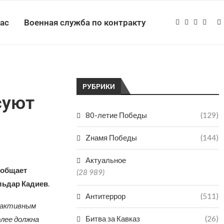
нас
Военная служба по контракту
РУБРИКИ
суют
80-летие Победы
(129)
Zнамя Победы
(144)
Актуальное
ообщает
(28 989)
льдар Кадиев
.
Антитеррор
(511)
и активным
Битва за Кавказ
(26)
олее должна