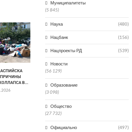
Муниципалитеты
(5 845)
Наука
(480)
ДВА РАЙОНА МАХАЧКАЛЫ НА
ЖИТЕЛЯМ 
НОЧЬ ОСТАНУТСЯ БЕЗ
ПРОДОЛЖАЮ
Нацбанк
(156)
ВОДЫ...
ПИТЬЕВ
30.07.2026
24.0
Нацпроекты РД
(539)
Новости
(56 129)
КАСПИЙСКА
 ПРИЧИНЫ
ОЛЛАПСА В...
Образование
8.2026
(3 098)
Общество
(27 732)
Официально
(497)