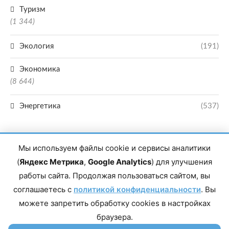
Туризм
(1 344)
Экология
(191)
Экономика
(8 644)
Энергетика
(537)
Мы используем файлы cookie и сервисы аналитики
(
Яндекс Метрика
,
Google Analytics
) для улучшения
работы сайта. Продолжая пользоваться сайтом, вы
Главный редактор сетевого издания Магомаев Тимур Нухович. Контакты
соглашаетесь с
политикой конфиденциальности
. Вы
редакции: 8(988)-292-94-34 Почта: vestiskfo@gmail.com По вопросам
сотрудничества: institut-media@yandex.ru Адрес: 367018, Республика
можете запретить обработку cookies в настройках
Дагестан, г. Махачкала, пр-т Насрутдинова, д. 1а. Все права защищены.
Копирование и использование полных материалов запрещено, частичное
браузера.
цитирование возможно только при условии гиперссылки на сайт mirmol.ru.