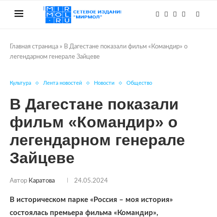
Главная страница
»
В Дагестане показали фильм «Командир» о
легендарном генерале Зайцеве
Культура
Лента новостей
Новости
Общество
В Дагестане показали
фильм «Командир» о
легендарном генерале
Зайцеве
Автор
Каратова
24.05.2024
В историческом парке «Россия – моя история»
состоялась премьера фильма «Командир»,