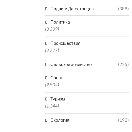
ДАГЕСТАНЕЦ ОТВЕТИТ В
В МАХАЧКА
Подвиги Дагестанцев
(388)
СУДЕ ЗА НЕНАДЛЕЖАЩИЙ
ЗАКРЫЛИ ЧАС
ОТЛОВ АГРЕССИВНЫХ...
ЗАВЕДЕНИЕ
Политика
07.08.2026
07.0
(3 309)
Происшествия
(3 777)
Сельское хозяйство
(225)
Спорт
(9 804)
Туризм
(1 344)
Экология
(192)