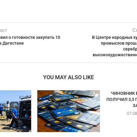
ост
С
вил о готовности закупать 10
В Центре народных 
в Дагестане
промыслов прош
сереб
высокохудожественн
YOU MAY ALSO LIKE
ЧИНОВНИК 
ПОЛУЧИЛ 3,5
ЗА
07.0