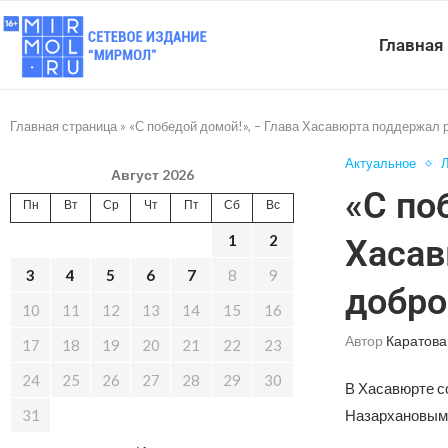
Главная
Главная страница
»
«С победой домой!», – Глава Хасавюрта поддержал
Актуальное
Л
Август 2026
«С по
Пн
Вт
Ср
Чт
Пт
Сб
Вс
1
2
Хасав
3
4
5
6
7
8
9
добро
10
11
12
13
14
15
16
Автор
Каратова
17
18
19
20
21
22
23
24
25
26
27
28
29
30
В Хасавюрте с
31
Назархановым 