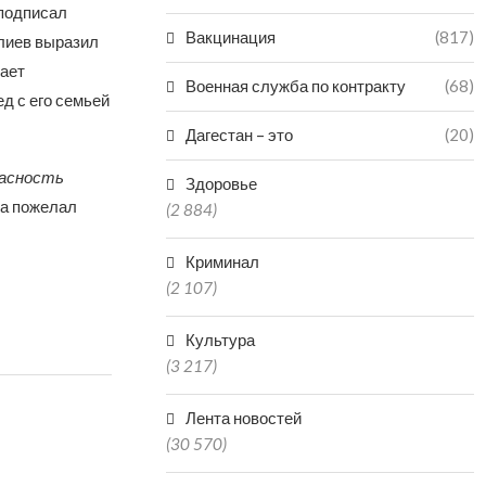
 подписал
Вакцинация
(817)
олиев выразил
вает
Военная служба по контракту
(68)
д с его семьей
Дагестан – это
(20)
пасность
Здоровье
да пожелал
(2 884)
Криминал
(2 107)
Культура
(3 217)
Лента новостей
(30 570)