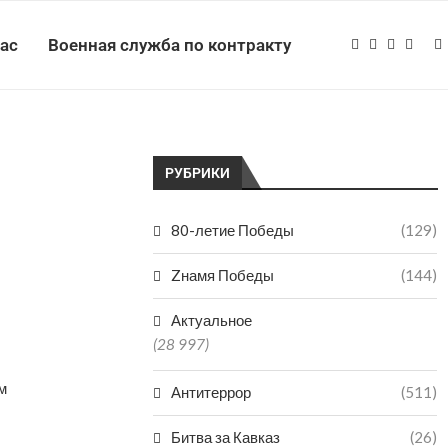
нас
Военная служба по контракту
РУБРИКИ
80-летие Победы
(129)
Zнамя Победы
(144)
Актуальное
(28 997)
м
Антитеррор
(511)
Битва за Кавказ
(26)