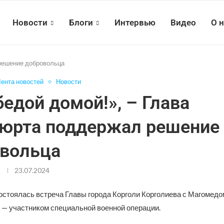
Новости
Блоги
Интервью
Видео
О 
 решение добровольца
ента новостей
Новости
бедой домой!», – Глава
юрта поддержал решение
вольца
23.07.2024
остоялась встреча Главы города Корголи Корголиева с Магомедо
— участником специальной военной операции.