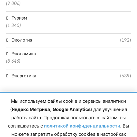
(9 806)
Туризм
(1 345)
Экология
(192)
Экономика
(8 646)
Энергетика
(539)
Мы используем файлы cookie и сервисы аналитики
(
Яндекс Метрика
,
Google Analytics
) для улучшения
работы сайта. Продолжая пользоваться сайтом, вы
Главный редактор сетевого издания Магомаев Тимур Нухович. Контакты
соглашаетесь с
политикой конфиденциальности
. Вы
редакции: 8(988)-292-94-34 Почта: vestiskfo@gmail.com По вопросам
сотрудничества: institut-media@yandex.ru Адрес: 367018, Республика
можете запретить обработку cookies в настройках
Дагестан, г. Махачкала, пр-т Насрутдинова, д. 1а. Все права защищены.