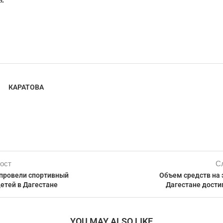
КАРАТОВА
ост
С
провели спортивный
Объем средств на 
етей в Дагестане
Дагестане дости
YOU MAY ALSO LIKE