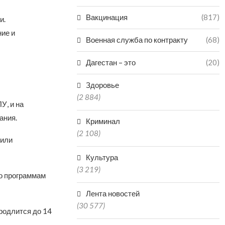
Вакцинация
(817)
и.
ние и
Военная служба по контракту
(68)
Дагестан – это
(20)
Здоровье
(2 884)
У, и на
ания.
Криминал
(2 108)
 или
Культура
(3 219)
о программам
Лента новостей
(30 577)
родлится до 14