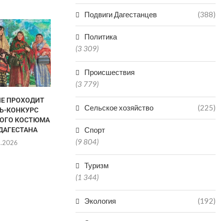
Подвиги Дагестанцев
(388)
СУД АРЕСТОВАЛ ПЯТЕРЫХ
ЖИТЕЛЕЙ ДАГЕСТАНА, У
Политика
КОТОРЫХ БЫЛИ...
(3 309)
08.08.2026
Происшествия
(3 779)
ЛЕ ПРОХОДИТ
В КАСПИЙС
Сельское хозяйство
(225)
Ь-КОНКУРС
ДАГЕСТАНС
ОГО КОСТЮМА
М
Спорт
ДАГЕСТАНА
08.0
(9 804)
8.2026
Туризм
(1 344)
Экология
(192)