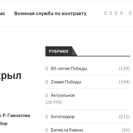
нас
Военная служба по контракту
РУБРИКИ
80-летие Победы
(129)
крыл
Zнамя Победы
(144)
Актуальное
(28 998)
 Р. Гамзатова
Антитеррор
(511)
ыбор
Битва за Кавказ
(26)