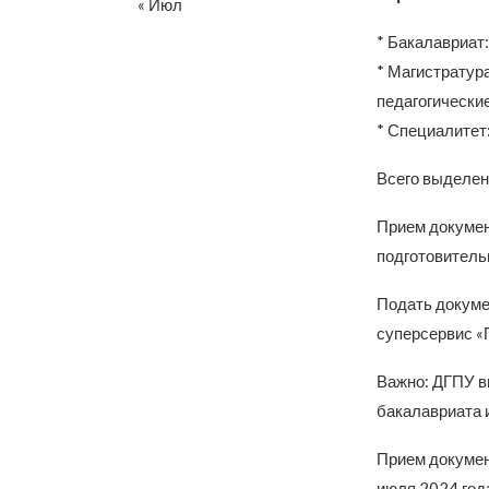
« Июл
* Бакалавриат:
* Магистратура
педагогические
* Специалитет:
Всего выделен
Прием докумен
подготовитель
Подать докуме
суперсервис «П
Важно: ДГПУ в
бакалавриата и
Прием докумен
июля 2024 год