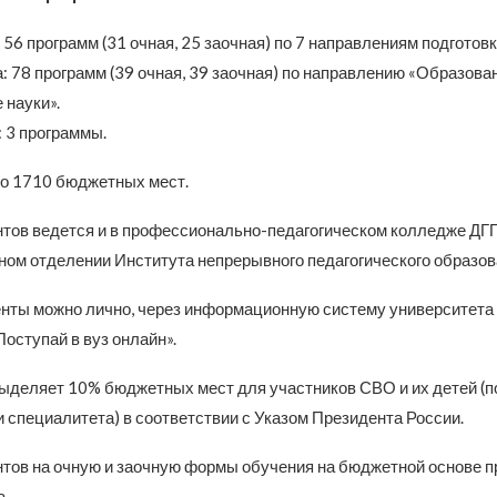
 56 программ (31 очная, 25 заочная) по 7 направлениям подготовк
: 78 программ (39 очная, 39 заочная) по направлению «Образова
 науки».
 3 программы.
о 1710 бюджетных мест.
тов ведется и в профессионально-педагогическом колледже ДГП
ном отделении Института непрерывного педагогического образов
нты можно лично, через информационную систему университета
оступай в вуз онлайн».
ыделяет 10% бюджетных мест для участников СВО и их детей (п
 специалитета) в соответствии с Указом Президента России.
тов на очную и заочную формы обучения на бюджетной основе п
а.