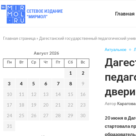
Главная
Главная страница
»
Дагестанский государственный педагогический унив
Актуальное
Л
Август 2026
Дагес
Пн
Вт
Ср
Чт
Пт
Сб
Вс
1
2
педаг
3
4
5
6
7
8
9
двери
10
11
12
13
14
15
16
Автор
Каратова
17
18
19
20
21
22
23
24
25
26
27
28
29
30
20 июня в Даг
31
стартовала п
образователь