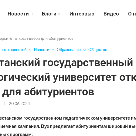
Новости
Блоги
Интервью
Видео
О 
ерситет открыл двери для абитуриентов
ента новостей
Новости
Образование
Общество
танский государственный
огический университет от
 для абитуриентов
20.06.2024
естанском государственном педагогическом университете им.
риемная кампания. Вуз предлагает абитуриентам широкий в
ных программ: