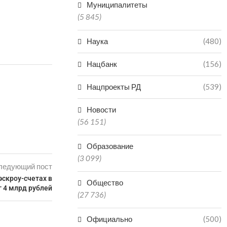
Муниципалитеты
(5 845)
Наука
(480)
Нацбанк
(156)
Нацпроекты РД
(539)
Новости
(56 151)
Образование
(3 099)
ледующий пост
эскроу-счетах в
Общество
г 4 млрд рублей
(27 736)
Официально
(500)