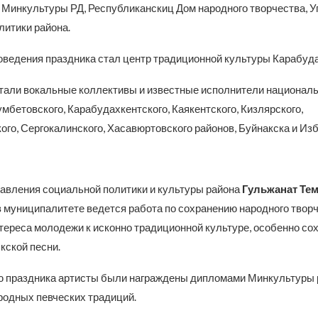
 Минкультуры РД, Республиканскиц Дом народного творчества, 
литики района.
ведения праздника стал центр традиционной культуры Карабуда
тали вокальные коллективы и известные исполнители националь
умбетовского, Карабудахкентского, Каякентского, Кизлярского,
ого, Сергокалинского, Хасавюртовского районов, Буйнакска и Из
авления социальной политики и культуры района
Гульжанат
Те
в муниципалитете ведется работа по сохранению народного творч
тереса молодежи к исконно традиционной культуре, особенно со
кской песни.
 праздника артисты были награждены дипломами Минкультуры р
родных певческих традиций.