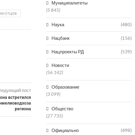
Муниципалитеты
(5 845)
ИИ ОТЦОВ
Наука
(480)
Нацбанк
(156)
Нацпроекты РД
(539)
Новости
(56 142)
Образование
ледующий пост
(3 099)
она встретился
инмелиоводхоза
Общество
региона
(27 735)
Официально
(498)