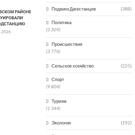
Подвиги Дагестанцев
(388)
ВСКОМ РАЙОНЕ
НЕ ПОДАВАТЬ
РУИРОВАЛИ
НЕОБОСНОВАННЫЕ
Политика
ОДСТАНЦИЮ
ЗАЯВЛЕНИЯ НА ВЫПЛАТЫ
(3 309)
ПРОСЯТ ЖИТЕЛЕЙ...
8.2026
05.08.2026
Происшествия
(3 776)
В МЭРИИ 
НАЗВАЛИ
Сельское хозяйство
(225)
МУСОРНОГО К
05.0
Спорт
(9 804)
Туризм
(1 344)
Экология
(192)