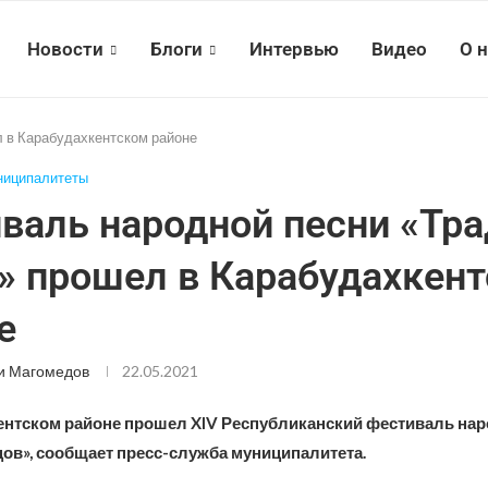
Новости
Блоги
Интервью
Видео
О 
л в Карабудахкентском районе
иципалитеты
валь народной песни «Тр
» прошел в Карабудахкен
е
и Магомедов
22.05.2021
ентском районе прошел XIV Республиканский фестиваль нар
цов», сообщает пресс-служба муниципалитета.