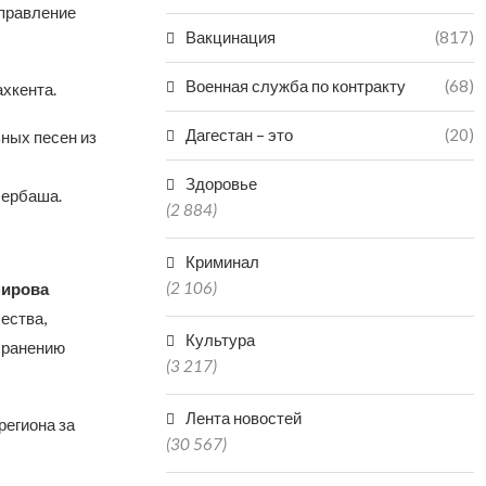
Управление
Вакцинация
(817)
Военная служба по контракту
(68)
хкента.
Дагестан – это
(20)
ных песен из
Здоровье
бербаша.
(2 884)
Криминал
(2 106)
мирова
ества,
Культура
хранению
(3 217)
Лента новостей
егиона за
(30 567)