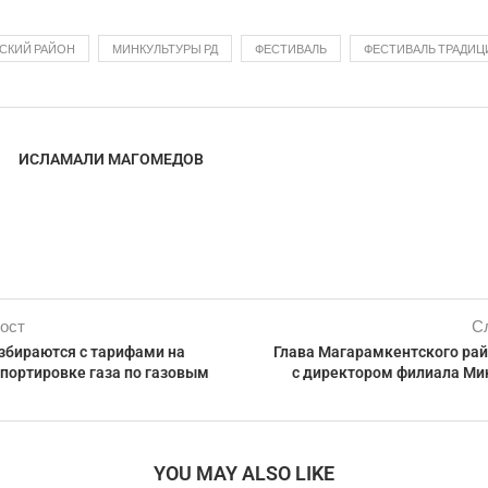
СКИЙ РАЙОН
МИНКУЛЬТУРЫ РД
ФЕСТИВАЛЬ
ФЕСТИВАЛЬ ТРАДИЦ
ИСЛАМАЛИ МАГОМЕДОВ
ост
С
збираются с тарифами на
Глава Магарамкентского рай
спортировке газа по газовым
с директором филиала М
YOU MAY ALSO LIKE