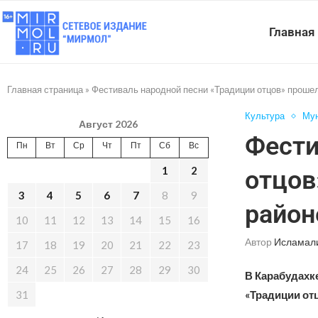
Главная
Главная страница
»
Фестиваль народной песни «Традиции отцов» проше
Культура
Мун
Август 2026
Фести
Пн
Вт
Ср
Чт
Пт
Сб
Вс
1
2
отцов
3
4
5
6
7
8
9
район
10
11
12
13
14
15
16
Автор
Исламал
17
18
19
20
21
22
23
24
25
26
27
28
29
30
В Карабудахк
31
«Традиции от