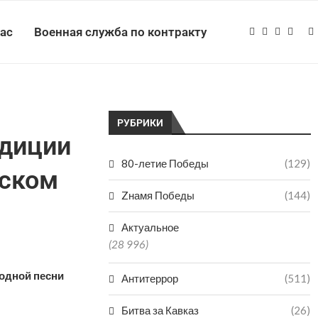
нас
Военная служба по контракту
РУБРИКИ
адиции
80-летие Победы
(129)
тском
Zнамя Победы
(144)
Актуальное
(28 996)
одной песни
Антитеррор
(511)
Битва за Кавказ
(26)