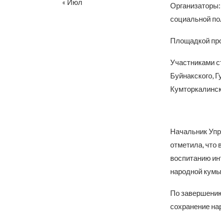
« Июл
Организаторы:
социальной по
Площадкой про
Участниками с
Буйнакского, Г
Кумторкалинск
Начальник Упр
отметила, что 
воспитанию ин
народной кумы
По завершению
сохранение на