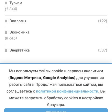
Туризм
(1 344)
Экология
(192)
Экономика
(8 645)
Энергетика
(537)
Мы используем файлы cookie и сервисы аналитики
(
Яндекс Метрика
,
Google Analytics
) для улучшения
работы сайта. Продолжая пользоваться сайтом, вы
Главный редактор сетевого издания Магомаев Тимур Нухович. Контакты
соглашаетесь с
политикой конфиденциальности
. Вы
редакции: 8(988)-292-94-34 Почта: vestiskfo@gmail.com По вопросам
сотрудничества: institut-media@yandex.ru Адрес: 367018, Республика
можете запретить обработку cookies в настройках
Дагестан, г. Махачкала, пр-т Насрутдинова, д. 1а. Все права защищены.
Копирование и использование полных материалов запрещено, частичное
браузера.
цитирование возможно только при условии гиперссылки на сайт mirmol.ru.
16+