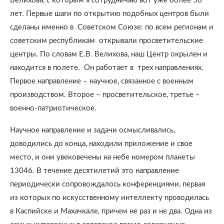
Велихова, с которым я сотрудничаю вот уже более 50
лет. Первые шаги по открытию подобных центров были
сделаны именно в
Советском Союзе: по всем регионам и
советским республикам
открывали просветительские
центры. По словам Е.В. Велихова, наш Центр окрылен и
находится в полете.
Он работает в
трех направлениях.
Первое направление – научное, связанное с военным
производством. Второе – просветительское, третье –
военно-патриотическое.
Научное направление и задачи осмысливались,
доводились до конца, находили приложение и свое
место, и они увековечены на небе номером планеты
13046. В течение десятилетий это направление
периодически сопровождалось конференциями, первая
из которых по искусственному интеллекту проводилась
в Каспийске и Махачкале, причем не раз и не два. Одна из