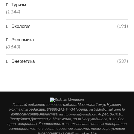
Туризм
(1 344)
Экология
(191)
Экономика
(8 643)
Энергетика
(537)
Главный редактор сетевого издания Магомаев Тимур Нухович.
Контакты редакции: 8(988)-292-94-34 Почта: vestiskfo@gmail.com По
вопросам сотрудничества: institut-media@yandex.ru Адрес: 367018,
Республика Дагестан, г. Махачкала, пр-т Насрутдинова, д. 1а. Все
права защищены. Копирование и использование полных материалов
запрещено, частичное цитирование возможно только при условии
гиперссылки на сайт mirmol.ru. 16+