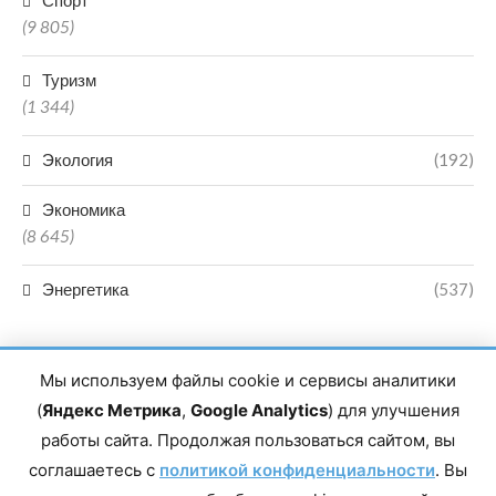
Спорт
(9 805)
Туризм
(1 344)
Экология
(192)
Экономика
(8 645)
Энергетика
(537)
Мы используем файлы cookie и сервисы аналитики
(
Яндекс Метрика
,
Google Analytics
) для улучшения
работы сайта. Продолжая пользоваться сайтом, вы
Главный редактор сетевого издания Магомаев Тимур Нухович.
соглашаетесь с
Контакты редакции: 8(988)-292-94-34 Почта: vestiskfo@gmail.com По
политикой конфиденциальности
. Вы
вопросам сотрудничества: institut-media@yandex.ru Адрес: 367018,