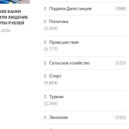
Подвиги Дагестанцев
(388)
КИЕ БАНКИ
ДАГЕСТАНЕ
ИЛИ ХИЩЕНИЕ
СУДЕ ЗА Н
Политика
ТРЛН РУБЛЕЙ
ОТЛОВ АГР
(3 309)
8.2026
07.0
Происшествия
(3 777)
Сельское хозяйство
(225)
Спорт
(9 804)
Туризм
(1 344)
Экология
(192)