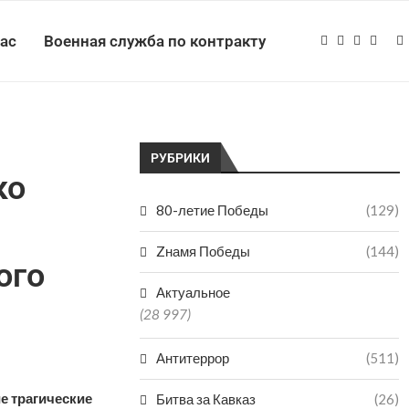
нас
Военная служба по контракту
РУБРИКИ
ко
80-летие Победы
(129)
Zнамя Победы
(144)
ого
Актуальное
(28 997)
Антитеррор
(511)
е трагические
Битва за Кавказ
(26)