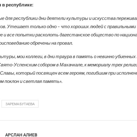
 в республике:
е для республики дни деятели культуры и искусства пережив
ов. Утешает только одно – что хороших людей с правильным
е и все попытки расколоть дагестанское общество по национ
роисповеданию обречены на провал.
ьтуры, мои коллеги, в дни траура в память о невинно убиенны
вято-Успенским собором в Махачкале, к мемориалу трех религ
 Славы, который посвящен всем героям, погибшим при исполнен
им поклон и светлая память».
ЗАРЕМА БУТАЕВА
АРСЛАН АЛИЕВ