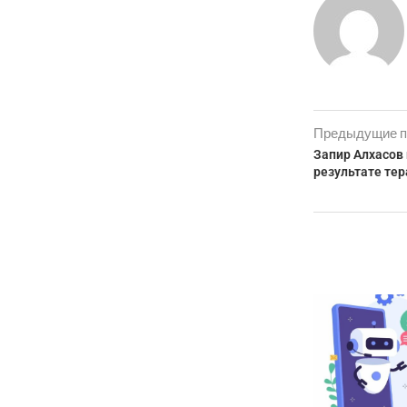
Предыдущие п
Запир Алхасов 
результате те