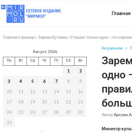
Главная
Главная страница
»
Зарема Бутаева: «Утешает только одно – что хорош
Актуальное
Л
Август 2026
Зарем
Пн
Вт
Ср
Чт
Пт
Сб
Вс
1
2
одно 
3
4
5
6
7
8
9
прави
10
11
12
13
14
15
16
боль
17
18
19
20
21
22
23
24
25
26
27
28
29
30
Автор
Арслан А
31
Министр куль