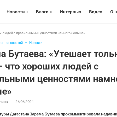
Новости
Блоги
Интервью
Видео
О 
их людей с правильными ценностями намного больше»
ента новостей
Новости
а Бутаева: «Утешает толь
– что хороших людей с
льными ценностями намн
ше»
лиев
26.06.2024
туры Дагестана Зарема Бутаева прокомментировала недавни