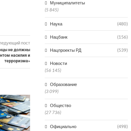
Муниципалитеты
(5 845)
Наука
(480)
Нацбанк
(156)
ледующий пост
анцы не должны
Нацпроекты РД
(539)
нтом насилия и
терроризма»
Новости
(56 145)
Образование
(3 099)
ЧИНОВНИК В ДАГЕСТАНЕ
ПОЛУЧИЛ 3,5 ГОДА КОЛОНИИ
Общество
ЗА...
(27 736)
07.08.2026
Официально
(498)