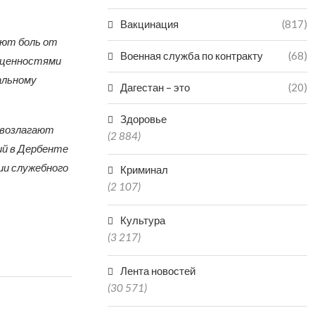
Вакцинация
(817)
ают боль от
Военная служба по контракту
(68)
и ценностями
альному
Дагестан – это
(20)
Здоровье
х возлагают
(2 884)
ий в Дербенте
ии служебного
Криминал
(2 107)
Культура
(3 217)
Лента новостей
(30 571)