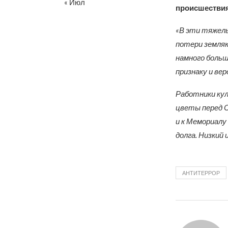
« Июл
происшествия
«В эти тяжелы
потери земляк
намного больш
признаку и ве
Работники кул
цветы перед С
и к Мемориалу
долга. Низкий 
АНТИТЕРРОР