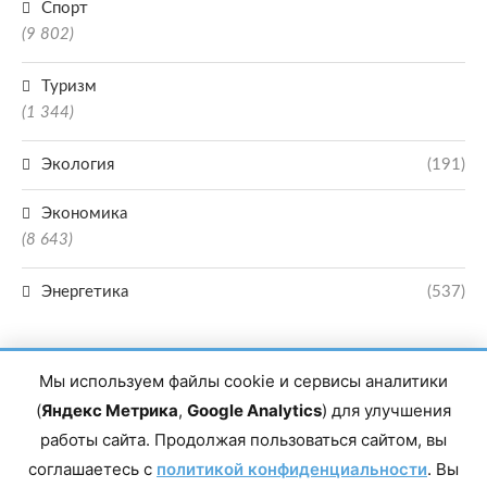
Спорт
(9 802)
Туризм
(1 344)
Экология
(191)
Экономика
(8 643)
Энергетика
(537)
Мы используем файлы cookie и сервисы аналитики
(
Яндекс Метрика
,
Google Analytics
) для улучшения
работы сайта. Продолжая пользоваться сайтом, вы
Главный редактор сетевого издания Магомаев Тимур Нухович. Контакты
соглашаетесь с
политикой конфиденциальности
. Вы
редакции: 8(988)-292-94-34 Почта: vestiskfo@gmail.com По вопросам
сотрудничества: institut-media@yandex.ru Адрес: 367018, Республика