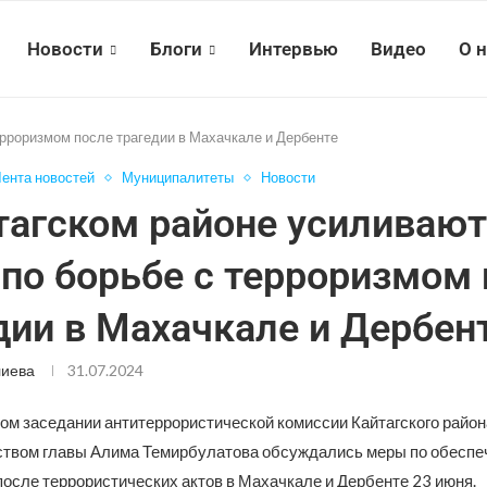
Новости
Блоги
Интервью
Видео
О 
ерроризмом после трагедии в Махачкале и Дербенте
ента новостей
Муниципалитеты
Новости
тагском районе усиливают
по борьбе с терроризмом 
дии в Махачкале и Дербен
лиева
31.07.2024
ом заседании антитеррористической комиссии Кайтагского район
твом главы Алима Темирбулатова обсуждались меры по обесп
после террористических актов в Махачкале и Дербенте 23 июня.