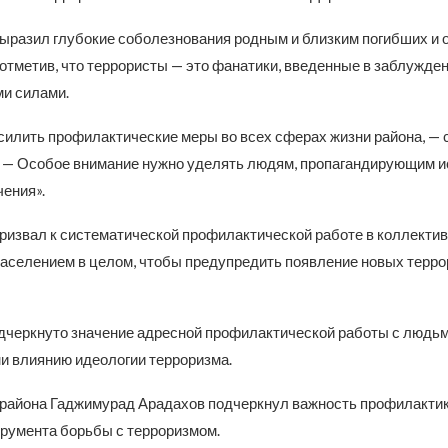
выразил глубокие соболезнования родным и близким погибших и 
отметив, что террористы — это фанатики, введенные в заблужде
и силами.
илить профилактические меры во всех сферах жизни района, — 
 — Особое внимание нужно уделять людям, пропагандирующим 
чения».
ризвал к систематической профилактической работе в коллектив
аселением в целом, чтобы предупредить появление новых терро
дчеркнуто значение адресной профилактической работы с людьм
 влиянию идеологии терроризма.
а района Гаджимурад Арадахов подчеркнул важность профилактик
трумента борьбы с терроризмом.