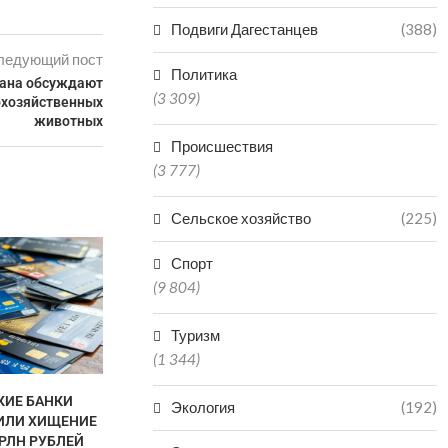
Подвиги Дагестанцев
(388)
ледующий пост
Политика
тана обсуждают
(3 309)
охозяйственных
животных
Происшествия
(3 777)
Сельское хозяйство
(225)
ЧИНОВНИК В ДАГЕСТАНЕ
Спорт
ПОЛУЧИЛ 3,5 ГОДА КОЛОНИИ
(9 804)
ЗА...
07.08.2026
Туризм
(1 344)
КИЕ БАНКИ
ДАГЕСТАНЕ
Экология
(192)
ИЛИ ХИЩЕНИЕ
СУДЕ ЗА Н
ТРЛН РУБЛЕЙ
ОТЛОВ АГР