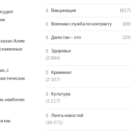
Вакцинация
(817)
осудил
ние
Военная служба по контракту
(68)
Дагестан – это
(20)
сказал Алим
искаженные
Здоровье
(2 884)
ах, с
Криминал
ристических
(2 107)
Культура
и, наиболее
(3 217)
Лента новостей
и как
(30 571)