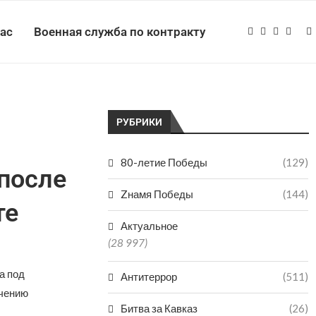
нас
Военная служба по контракту
РУБРИКИ
80-летие Победы
(129)
после
Zнамя Победы
(144)
те
Актуальное
(28 997)
а под
Антитеррор
(511)
ечению
Битва за Кавказ
(26)