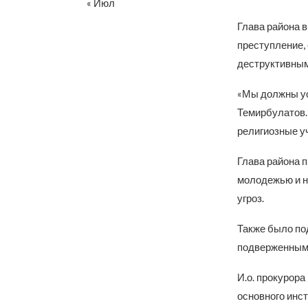
« Июл
Глава района 
преступление, 
деструктивным
«Мы должны ус
Темирбулатов.
религиозные у
Глава района п
молодежью и н
угроз.
Также было по
подверженными
И.о. прокурор
основного инс