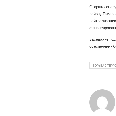
Старший оперу
району Тамерл
нейтрализацию
финансировани
Заседание под
обеспечении б
БОРЬБА С ТЕР