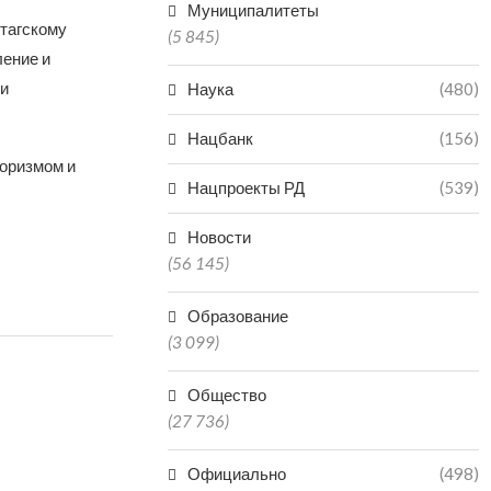
Муниципалитеты
тагскому
(5 845)
ление и
и
Наука
(480)
Нацбанк
(156)
роризмом и
Нацпроекты РД
(539)
Новости
(56 145)
Образование
(3 099)
Общество
(27 736)
Официально
(498)