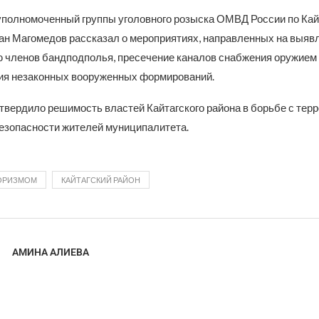
полномоченный группы уголовного розыска ОМВД России по Кай
ан Магомедов рассказал о мероприятиях, направленных на выяв
 членов бандподполья, пресечение каналов снабжения оружием 
я незаконных вооруженных формирований.
твердило решимость властей Кайтагского района в борьбе с тер
езопасности жителей муниципалитета.
РОРИЗМОМ
КАЙТАГСКИЙ РАЙОН
АМИНА АЛИЕВА