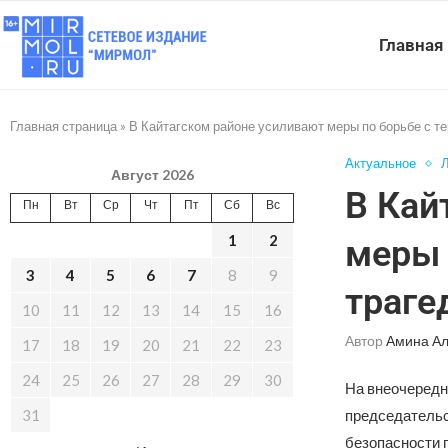
Главная
Главная страница
»
В Кайтагском районе усиливают меры по борьбе с т
Актуальное
Л
Август 2026
В Кай
Пн
Вт
Ср
Чт
Пт
Сб
Вс
1
2
меры 
3
4
5
6
7
8
9
траге
10
11
12
13
14
15
16
Автор
Амина А
17
18
19
20
21
22
23
24
25
26
27
28
29
30
На внеочередн
31
председательс
безопасности 