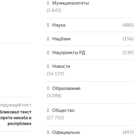
Муниципалитеты
(5 845)
Наука
(480)
Нацбанк
(156)
Нацпроекты РД
(539)
Новости
(56 129)
Образование
(3 098)
ледующий пост
Общество
бликовал текст
(27 732)
прете никаба в
республике
Официально
(497)