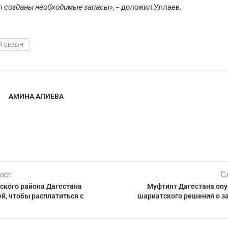
т созданы необходимые запасы
», – доложил Уллаев.
Й СЕЗОН
АМИНА АЛИЕВА
ост
С
ского района Дагестана
Муфтият Дагестана опу
й, чтобы расплатиться с
шариатского решения о за