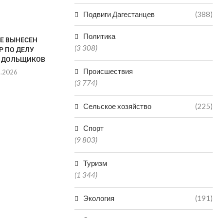
Подвиги Дагестанцев
(388)
Политика
ТЕ ВЫНЕСЕН
(3 308)
Р ПО ДЕЛУ
 ДОЛЬЩИКОВ
Происшествия
8.2026
(3 774)
Сельское хозяйство
(225)
VR-ТЕХНОЛОГИИ
ДАГЕСТАН В
ЗАРАБОТАЛИ В КРЕПОСТИ
РЕГИО
Спорт
НАРЫН-КАЛА В ДАГЕСТАНЕ
ПРОИЗ
(9 803)
МИНЕР
06.08.2026
06.0
Туризм
(1 344)
Экология
(191)