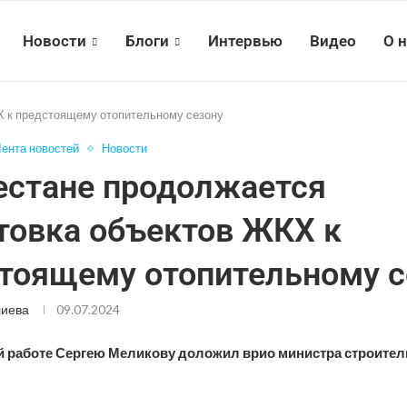
Новости
Блоги
Интервью
Видео
О 
Х к предстоящему отопительному сезону
ента новостей
Новости
естане продолжается
товка объектов ЖКХ к
тоящему отопительному с
лиева
09.07.2024
 работе Сергею Меликову доложил врио министра строител