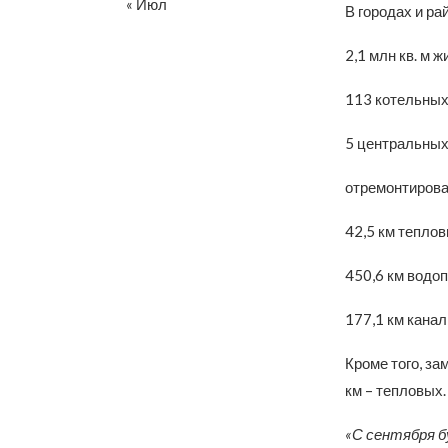
« Июл
В городах и ра
2,1 млн кв. м 
113 котельных
5 центральных
отремонтирова
42,5 км теплов
450,6 км водо
177,1 км кана
Кроме того, за
км – тепловых.
«С сентября б