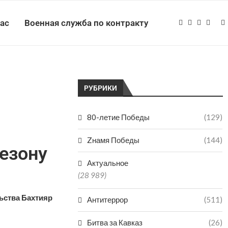
нас
Военная служба по контракту
РУБРИКИ
80-летие Победы
(129)
Zнамя Победы
(144)
езону
Актуальное
(28 989)
ьства Бахтияр
Антитеррор
(511)
Битва за Кавказ
(26)