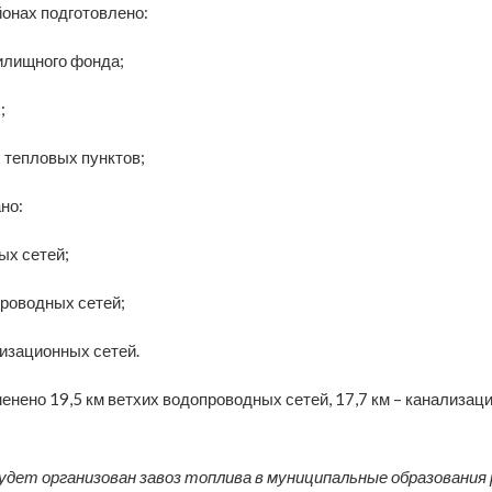
йонах подготовлено:
жилищного фонда;
;
 тепловых пунктов;
но:
ых сетей;
проводных сетей;
лизационных сетей.
менено 19,5 км ветхих водопроводных сетей, 17,7 км – канализац
удет организован завоз топлива в муниципальные образования р