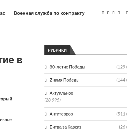
нас
Военная служба по контракту
РУБРИКИ
тие в
80-летие Победы
(129)
Zнамя Победы
(144)
Актуальное
оторый
(28 995)
Антитеррор
(511)
тивное
Битва за Кавказ
(26)