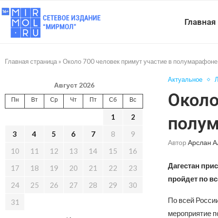
Главная
Главная страница
»
Около 700 человек примут участие в полумарафоне
Актуальное
Л
Август 2026
Около
Пн
Вт
Ср
Чт
Пт
Сб
Вс
1
2
полум
3
4
5
6
7
8
9
Автор
Арслан А
10
11
12
13
14
15
16
Дагестан при
17
18
19
20
21
22
23
пройдет по вс
24
25
26
27
28
29
30
По всей Росси
31
мероприятие п