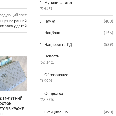
Муниципалитеты
(5 845)
ледующий пост
Наука
(480)
нция по ранней
ке рака у детей
Нацбанк
(156)
Нацпроекты РД
(539)
Новости
МАХАЧК
(56 141)
МОРСКОЙ ПО
ПЕРЕВАЛК
МЕС
Образование
(3 099)
07.0
Общество
Е 14-ЛЕТНИЙ
В ДАГЕСТАНЕ ОЧИСТЯТ
(27 735)
ОСТОК
БЕРЕГА КАСПИЯ
ТСЯ В КРАЖЕ
07.08.2026
Официально
(498)
ЕГ...