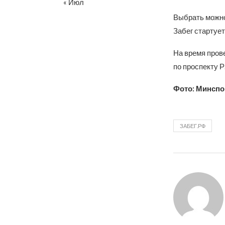
« Июл
Выбрать можно 
Забег стартуе
На время прове
по проспекту Р
Фото: Минспо
ЗАБЕГ.РФ