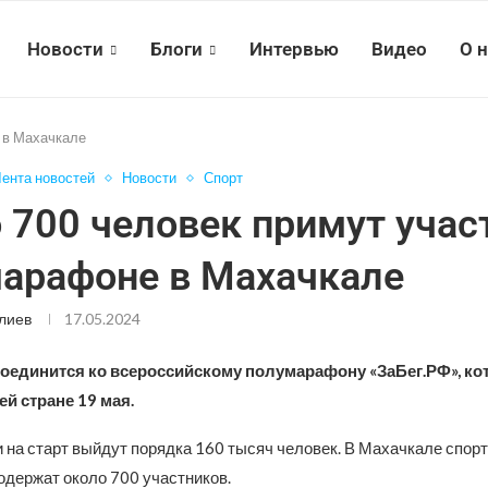
Новости
Блоги
Интервью
Видео
О 
 в Махачкале
ента новостей
Новости
Спорт
 700 человек примут учас
арафоне в Махачкале
лиев
17.05.2024
соединится ко всероссийскому полумарафону «ЗаБег.РФ», к
ей стране 19 мая.
и на старт выйдут порядка 160 тысяч человек. В Махачкале спор
одержат около 700 участников.