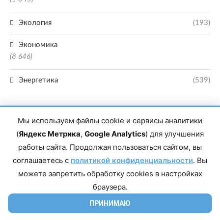
Экология
(193)
Экономика
(8 646)
Энергетика
(539)
Мы используем файлы cookie и сервисы аналитики
(
Яндекс Метрика
,
Google Analytics
) для улучшения
работы сайта. Продолжая пользоваться сайтом, вы
Главный редактор сетевого издания Магомаев Тимур Нухович. Контакты
соглашаетесь с
политикой конфиденциальности
. Вы
редакции: 8(988)-292-94-34 Почта: vestiskfo@gmail.com По вопросам
сотрудничества: institut-media@yandex.ru Адрес: 367018, Республика
можете запретить обработку cookies в настройках
Дагестан, г. Махачкала, пр-т Насрутдинова, д. 1а. Все права защищены.
Копирование и использование полных материалов запрещено, частичное
браузера.
цитирование возможно только при условии гиперссылки на сайт mirmol.ru.
16+
ПРИНИМАЮ