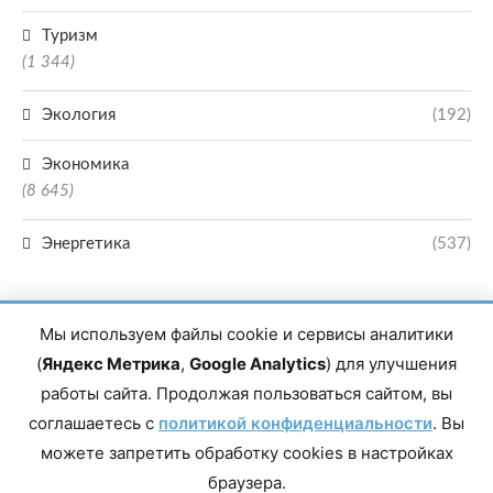
Туризм
(1 344)
Экология
(192)
Экономика
(8 645)
Энергетика
(537)
Мы используем файлы cookie и сервисы аналитики
(
Яндекс Метрика
,
Google Analytics
) для улучшения
работы сайта. Продолжая пользоваться сайтом, вы
Главный редактор сетевого издания Магомаев Тимур Нухович. Контакты
соглашаетесь с
политикой конфиденциальности
. Вы
редакции: 8(988)-292-94-34 Почта: vestiskfo@gmail.com По вопросам
сотрудничества: institut-media@yandex.ru Адрес: 367018, Республика
можете запретить обработку cookies в настройках
Дагестан, г. Махачкала, пр-т Насрутдинова, д. 1а. Все права защищены.
Копирование и использование полных материалов запрещено, частичное
браузера.
цитирование возможно только при условии гиперссылки на сайт mirmol.ru.