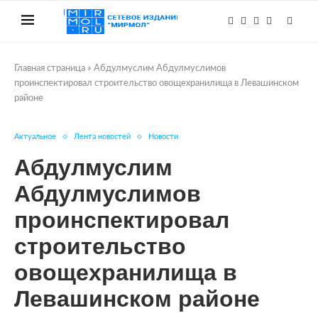
Главная страница
»
Абдулмуслим Абдулмуслимов
проинспектировал строительство овощехранилища в Левашинском
районе
Актуальное
Лента новостей
Новости
Абдулмуслим
Абдулмуслимов
проинспектировал
строительство
овощехранилища в
Левашинском районе