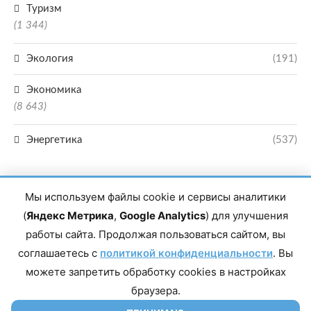
Туризм
(1 344)
Экология
(191)
Экономика
(8 643)
Энергетика
(537)
Мы используем файлы cookie и сервисы аналитики
(
Яндекс Метрика
,
Google Analytics
) для улучшения
работы сайта. Продолжая пользоваться сайтом, вы
Главный редактор сетевого издания Магомаев Тимур Нухович. Контакты
соглашаетесь с
политикой конфиденциальности
. Вы
редакции: 8(988)-292-94-34 Почта: vestiskfo@gmail.com По вопросам
сотрудничества: institut-media@yandex.ru Адрес: 367018, Республика
можете запретить обработку cookies в настройках
Дагестан, г. Махачкала, пр-т Насрутдинова, д. 1а. Все права защищены.
Копирование и использование полных материалов запрещено, частичное
браузера.
цитирование возможно только при условии гиперссылки на сайт mirmol.ru.
16+