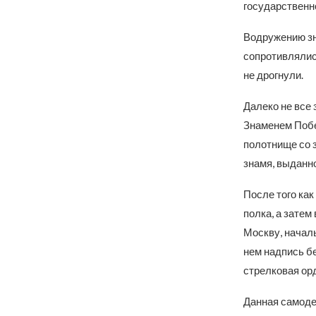
государственн
Водружению зн
сопротивлялис
не дрогнули.
Далеко не все
Знаменем Побе
полотнище со з
знамя, выданн
После того как
полка, а затем
Москву, начал
нем надпись бе
стрелковая орд
Данная самоде