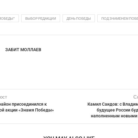
ПОБЕДЫ"
ВЫБОР РЕДАКЦИИ
ДЕНЬ ПОБЕДЫ
ПОД ЗНАМЕНЕМ ПОБ
ЗАБИТ МОЛЛАЕВ
ост
С
район присоединился к
Камил Саидов: с Влад
ой акции «Знамя Победы»
будущее России бу
наполненным новыми