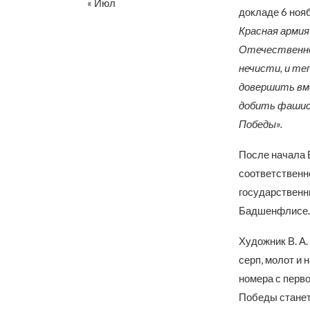
« Июл
докладе 6 ноя
Красная армия
Отечественно
нечисти, и те
довершить вме
добить фашист
Победы».
После начала 
соответственн
государственн
Бадшенфлисе
Художник В. А
серп, молот и 
номера с перв
Победы станет