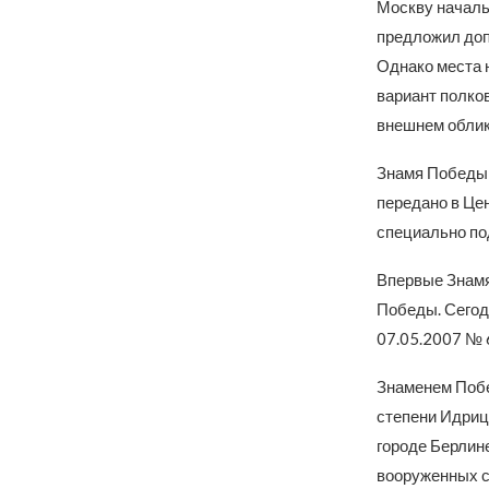
Москву началь
предложил допо
Однако места на
вариант полков
внешнем облик
Знамя Победы 
передано в Це
специально по
Впервые Знамя
Победы. Сегод
07.05.2007 № 
Знаменем Побед
степени Идрицк
городе Берлин
вооруженных с