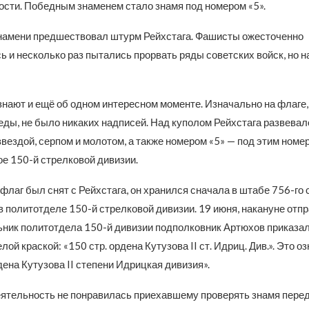
ости. Победным знаменем стало знамя под номером «5».
амени предшествовал штурм Рейхстага. Фашисты ожесточенно
ь и несколько раз пытались прорвать ряды советских войск, но 
 знают и ещё об одном интересном моменте. Изначально на флаге
ды, не было никаких надписей. Над куполом Рейхстага развевал
вездой, серпом и молотом, а также номером «5» — под этим номе
ое 150-й стрелковой дивизии.
 флаг был снят с Рейхстага, он хранился сначала в штабе 756-го 
 в политотделе 150-й стрелковой дивизии. 19 июня, накануне отп
ьник политотдела 150-й дивизии подполковник Артюхов приказал
лой краской: «150 стр. ордена Кутузова II ст. Идриц. Див.». Это о
ена Кутузова II степени Идрицкая дивизия».
ятельность не понравилась приехавшему проверять знамя перед