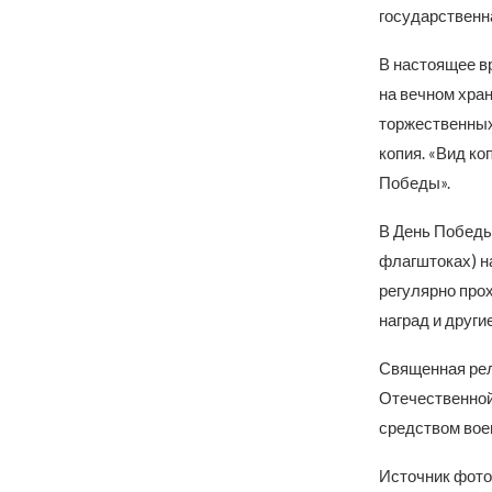
государственн
В настоящее в
на вечном хра
торжественных
копия. «Вид ко
Победы».
В День Победы
флагштоках) н
регулярно про
наград и друг
Священная рел
Отечественной
средством вое
Источник фото