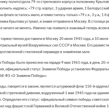
нику политотдела 79-го стрелкового корпуса полковнику Крылов
лнить надпись: «79 стр. корпус, 3 ударная армия, 1 Белорусский
 флаге осталось мало, и поместилось только «79 с.к., 3 у.а., 1 б.ф
ника Крылова устроил, и знамя отправили в Москву. В столице р
е ничего не менять. Именно так появился знакомый теперь всем 
торжественно доставили в Москву 20 июня 1945 года, а 10 июля
нтральный музей Вооружённых сил СССР в Москве. Его размести
дготовленной стеклянной пирамиде в знамённом зале.
 Победы было пронесено на параде 9 мая 1965 года, в день 20-
ня, официальный статус Знамени Победы установлен Федераль
68-ФЗ «О Знамени Победы».
ы, говорится в законе, является штурмовой флаг 150-й ордена К
ой стрелковой дивизии, водруженный 1 мая 1945 года на здании 
е. Определен его статус: официальный символ победы советского
ил над фашистской Германией в Великой Отечественной войне 19