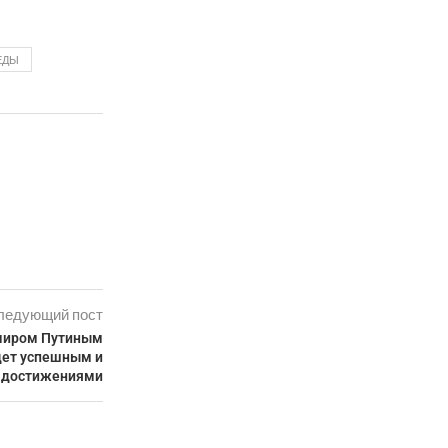
ЕДЫ
ледующий пост
имиром Путиным
дет успешным и
 достижениями