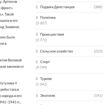
у. Артюхов
Подвиги Дагестанцев
(388)
 фронт».
.». Такой
Политика
ешили в его
(3 307)
вид Знамени.
Происшествия
 оно было
(3 771)
ли в
Сельское хозяйство
(225)
летия Великой
Спорт
ным законом от
(9 799)
Туризм
утузова II
(1 341)
рейхстага в
Экология
(191)
 народа и его
41–1945 гг.,