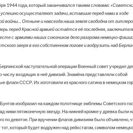
бря 1944 года, который заканчивался такими словами:
«Советски
 успешно осуществляют задачи, вставшие перед нами в ходе
й войны… Отныне и навсегда наша земля свободна от гитлеро
перь перед Красной армией остаётся её последняя, заключител
сте с армиями наших союзников дело разгрома немецко-фашис
ского зверя в его собственном логове и водрузить над Берли
Берлинской наступательной операции Военный совет учредил де
о числу входящих в неё дивизий. Знамёна представляли собой
ые флаги СССР. Их изготовили из красного сатина в немецком го
.
. Бунтов изобразил на каждом полотнище эмблемы Советского го
над ними пятиконечную звезду. На нижней кромке у древка были 
ого по девятое. При вручении флагов дивизиям было объявлено, 
 тот, который будет водружен над рейхстагом, символом немецк