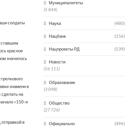
Муниципалитеты
(5 844)
наши солдаты
Наука
(480)
Нацбанк
(156)
, ставшем
Нацпроекты РД
(539)
ось красное
ром значилось
Новости
(56 111)
стрелкового
Образование
равки знамени в
(3 098)
 сделать на
значало «150-я
Общество
(27 726)
 отправкой в
Официально
(496)