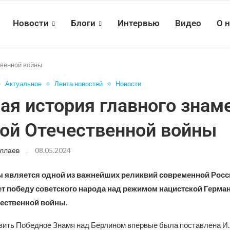
Новости
Блоги
Интервью
Видео
О 
твенной войны
Актуальное
Лента новостей
Новости
ая история главного знам
ой Отечественной войны
ллаев
08.05.2024
 является одной из важнейших реликвий современной Росс
т победу советского народа над режимом нацистской Герман
ественной войны.
вить Победное Знамя над Берлином впервые была поставлена И.