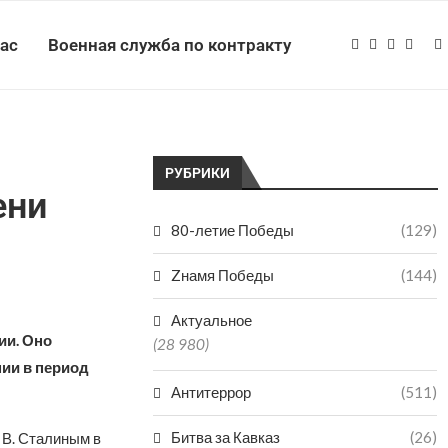
нас
Военная служба по контракту
РУБРИКИ
ени
80-летие Победы
(129)
Zнамя Победы
(144)
Актуальное
ии. Оно
(28 980)
ии в период
Антитеррор
(511)
Битва за Кавказ
(26)
 В. Сталиным в