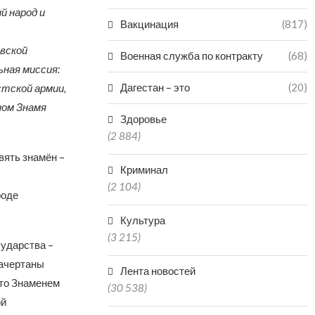
й народ и
Вакцинация
(817)
вской
Военная служба по контракту
(68)
ьная миссия:
Дагестан – это
(20)
тской армии,
ном Знамя
Здоровье
(2 884)
вять знамён –
Криминал
(2 104)
роде
Культура
(3 215)
сударства –
начертаны
Лента новостей
что Знаменем
(30 538)
ой