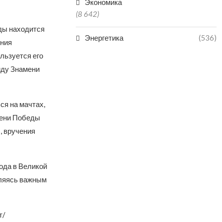
Экономика
(8 642)
ды находится
Энергетика
(536)
ения
льзуется его
иду Знамени
ся на мачтах,
мени Победы
, вручения
ода в Великой
вляясь важным
т/