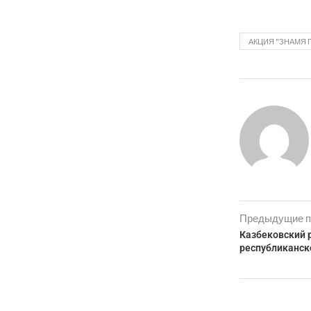
АКЦИЯ "ЗНАМЯ 
Предыдущие п
Казбековский 
республиканск