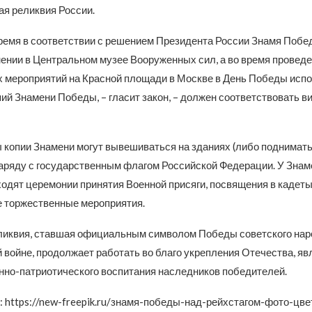
ая реликвия России.
ремя в соответствии с решением Президента России Знамя Побе
нении в Центральном музее Вооруженных сил, а во время провед
 мероприятий на Красной площади в Москве в День Победы испо
пий Знамени Победы, – гласит закон, – должен соответствовать в
 копии Знамени могут вывешиваться на зданиях (либо поднимать
аряду с государственным флагом Российской Федерации. У Зна
ходят церемонии принятия Военной присяги, посвящения в кадеты
ие торжественные мероприятия.
иквия, ставшая официальным символом Победы советского нар
 войне, продолжает работать во благо укрепления Отечества, я
нно-патриотического воспитания наследников победителей.
: https://new-freepik.ru/знамя-победы-над-рейхстагом-фото-цве