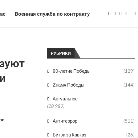
нас
Военная служба по контракту
РУБРИКИ
ьзуют
80-летие Победы
(129)
и
Zнамя Победы
(144)
Актуальное
(28 989)
ре
Антитеррор
(511)
Битва за Кавказ
(26)