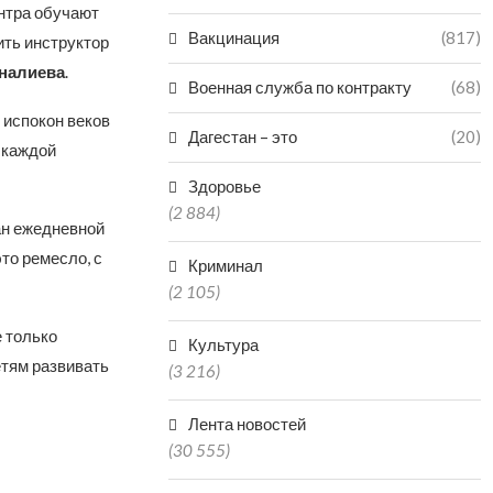
нтра обучают
Вакцинация
(817)
ить инструктор
аналиева
.
Военная служба по контракту
(68)
 испокон веков
Дагестан – это
(20)
 каждой
Здоровье
(2 884)
ан ежедневной
то ремесло, с
Криминал
(2 105)
 только
Культура
етям развивать
(3 216)
Лента новостей
(30 555)