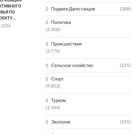
ЕРИЗАЦИЯ
КТИВНОГО
Подвиги Дагестанцев
(388)
ВЬЯ ПО
ЕКТУ...
Политика
7.2026
(3 308)
СНИЖЕНИЕ
ДВА МЕДУ
Происшествия
ЗАБОЛЕВАЕМОСТИ ВИЧ-
МАХАЧКАЛ
(3 774)
ИНФЕКЦИЕЙ
ДЕНЬ ОТКР
ЗАФИКСИРОВАНО В
15.0
ДАГЕСТАНЕ
Сельское хозяйство
(225)
16.07.2026
Спорт
(9 803)
Туризм
(1 344)
Экология
(191)