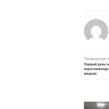
Предыдущие п
Первый день ч
паратхэквондо
медали