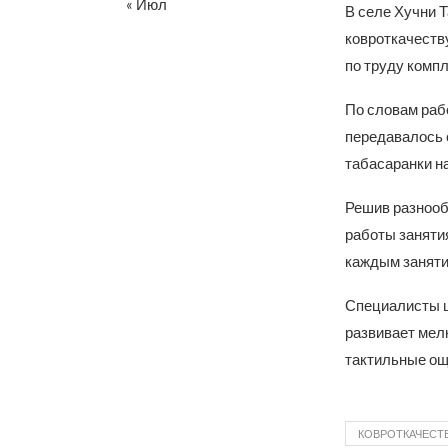
« Июл
В селе Хучни 
ковроткачеств
по труду комп
По словам раб
передавалось о
табасаранки н
Решив разнооб
работы занятия
каждым заняти
Специалисты ц
развивает мелк
тактильные ощ
КОВРОТКАЧЕСТ