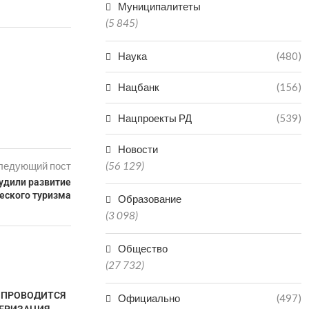
Муниципалитеты
(5 845)
Наука
(480)
Нацбанк
(156)
Нацпроекты РД
(539)
Новости
ледующий пост
(56 129)
удили развитие
еского туризма
Образование
(3 098)
Общество
(27 732)
Е ПРОВОДИТСЯ
Официально
(497)