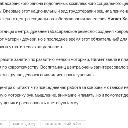
Табасаранского района подопечных комплексного социального це
у. Впервые этот национальный вид трудотерапии решила примен
лексного центра социального обслуживания населения
Нигает Х
отницы центра, древнее табасаранское ремесло создания ковров
т матери к дочери, но в последнее время этот обязательный для
авык утратил свою актуальность.
разить занятия по развитию мелкой моторики,
Нигает
ввела в пл
 по ковроткачеству. Воспитанниц центра очень заинтересовало э
ем в группе девочек появлялись новые ученицы.
ентра считают, что повседневная работа за ковровым станком не
ую моторику рук, мышление, внимание и память, но и помогает д
ущения и распознавать цветовую гамму.
ВО
МИНТРУДА РД
ТАБАСАРАНСКИЙ РАЙОН