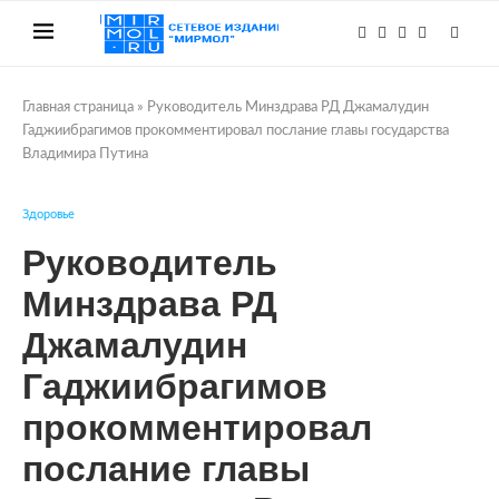
Главная страница
»
Руководитель Минздрава РД Джамалудин
Гаджиибрагимов прокомментировал послание главы государства
Владимира Путина
Здоровье
Руководитель
Минздрава РД
Джамалудин
Гаджиибрагимов
прокомментировал
послание главы