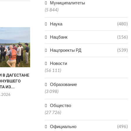
Муниципалитеты
(5 844)
Наука
(480)
ГАЙДАРБЕК ГАЙДАРБЕКОВ
ПОКИНУЛ ПОСТ
Нацбанк
(156)
ЗАММИНИСТРА СПОРТА
ДАГЕСТАНА
Нацпроекты РД
(539)
29.07.2026
Новости
(56 111)
И В ДАГЕСТАНЕ
НАРИМАН АБ
ОНУВШЕГО
ОСВОБО
Образование
А ИЗ...
ДОЛЖНОСТИ
(3 098)
ПРЕМЬЕРА
8.2026
29.0
Общество
(27 726)
Официально
(496)