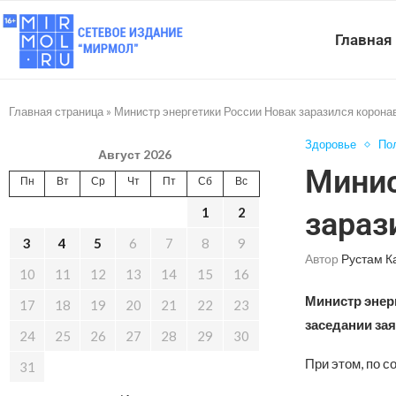
Главная
Главная страница
»
Министр энергетики России Новак заразился корон
Здоровье
По
Август 2026
Минис
Пн
Вт
Ср
Чт
Пт
Сб
Вс
1
2
зараз
3
4
5
6
7
8
9
Автор
Рустам К
10
11
12
13
14
15
16
Министр энер
17
18
19
20
21
22
23
заседании за
24
25
26
27
28
29
30
При этом, по с
31