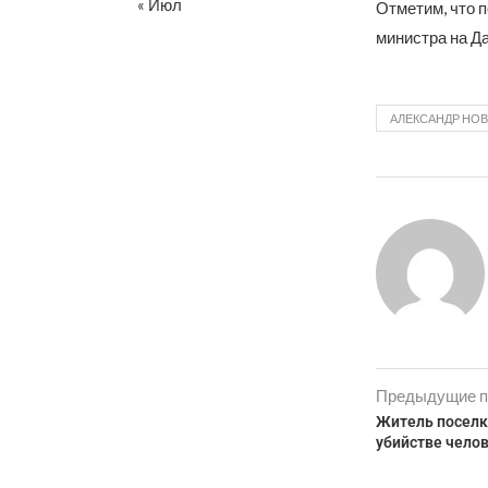
« Июл
Отметим, что 
министра на Д
АЛЕКСАНДР НОВ
Предыдущие п
Житель поселк
убийстве чело