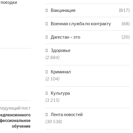
 поездки
Вакцинация
(817)
Военная служба по контракту
(68)
Дагестан – это
(20)
Здоровье
(2 884)
Криминал
(2 104)
Культура
(3 215)
ледующий пост
Лента новостей
редпенсионного
офессиональное
(30 538)
обучение