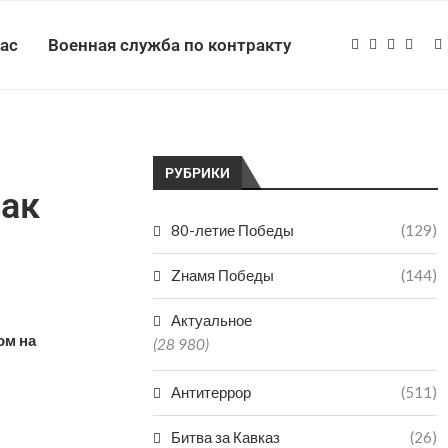
нас
Военная служба по контракту
РУБРИКИ
вак
80-летие Победы
(129)
Zнамя Победы
(144)
Актуальное
ом на
(28 980)
Антитеррор
(511)
Битва за Кавказ
(26)