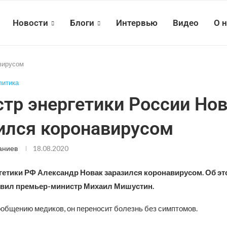
Новости
Блоги
Интервью
Видео
О 
авирусом
литика
тр энергетики России Но
ился коронавирусом
аниев
18.08.2020
гетики РФ Александр Новак заразился коронавирусом. Об эт
явил премьер-министр Михаил Мишустин.
ообщению медиков, он переносит болезнь без симптомов.