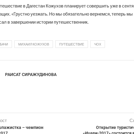
ешествие в Дагестан Кожухов планирует совершить уже в сентя
щих. «Грустно уезжать. Но мы обязательно вернемся, теперь мы 
исал в завершении истории путешественник.
БАЧИ
МИХАИЛ КОЖУХОВ
ПУТЕШЕСТВИЕ
ЧОХ
РАИСАТ СИРАЖУДИНОВА
ост
С
шпажистка – чемпион
Открытие туристи
2017
«Ицари-2017» состоится 