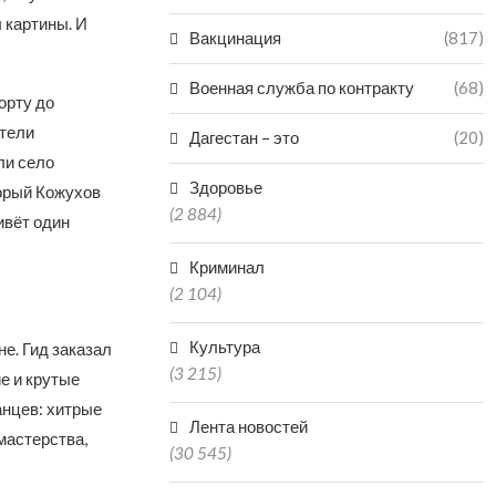
 картины. И
Вакцинация
(817)
Военная служба по контракту
(68)
орту до
ители
Дагестан – это
(20)
ли село
Здоровье
торый Кожухов
(2 884)
ивёт один
Криминал
(2 104)
Культура
е. Гид заказал
(3 215)
е и крутые
анцев: хитрые
Лента новостей
мастерства,
(30 545)