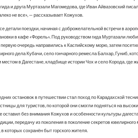
гида и друга Муртазали Магомедова, где Иван Айвазовский писал
далеко не все», — рассказывает Кожухов.
се детали поездки, начиная с доброжелательной встречи в аэроп
ановки в кафе «Форель». Под руководством гида Муртазали люб
 первую очередь направились к Каспийскому морю, затем посети
рного дела Кубачи, село гончарного ремесла Балхар, Гуниб, ко
местом в Дагестане, кладбище истории Чох и село Корода, где ж
дних остановок в путешествии стал поход по Карадахской теснин
стницы для туристов, по которой они смогли подняться на высоки
Не оставил без внимания Кожухов и особенности культуры дагест
диции, передачу из поколения в поколение секретов ювелирного 
 в которых сохранён быт горского жителя.