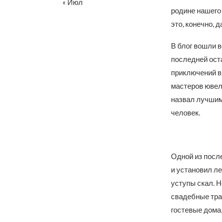
« Июл
родине нашего 
это, конечно, 
В блог вошли в
последней ост
приключений в
мастеров ювели
назвал лучшим 
человек.
Одной из после
и установил ле
уступы скал. 
свадебные тра
гостевые дома,