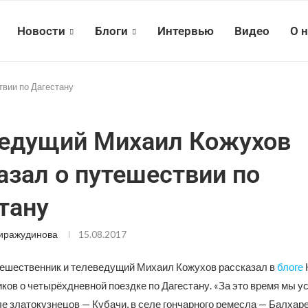
Новости
Блоги
Интервью
Видео
О 
вии по Дагестану
едущий Михаил Кожухов
азал о путешествии по
тану
иражудинова
15.08.2017
ешественник и телеведущий Михаил Кожухов рассказал в
блоге
ков о четырёхдневной поездке по Дагестану. «За это время мы у
е златокузнецов — Кубачи, в селе гончарного ремесла — Балхаре,