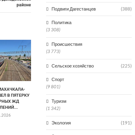
районе
Подвиги Дагестанцев
(388)
Политика
(3 308)
Происшествия
(3 773)
Сельское хозяйство
(225)
Спорт
(9 801)
МАХАЧКАЛА-
В ДАГЕСТАНЕ НА 60%
ПРИРОДНЫЙ
ЕЛ В ПЯТЕРКУ
ВЫПОЛНЕН РЕМОНТ
«ДАГЕСТАНС
Туризм
РНЫХ ЖД
УЧАСТКА ДОРОГИ...
ЧИСЛО
ЛЕНИЙ...
ПОСЕ
(1 342)
01.08.2026
8.2026
28.0
Экология
(191)