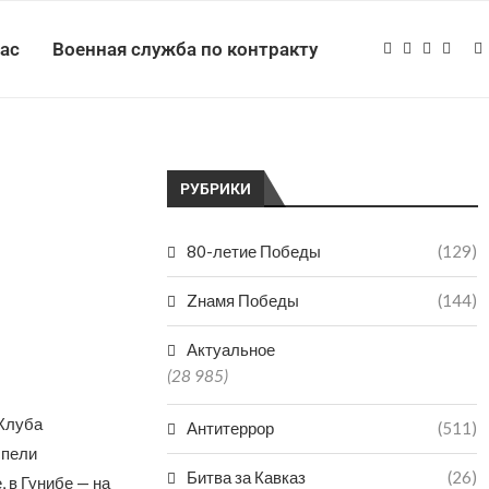
нас
Военная служба по контракту
РУБРИКИ
80-летие Победы
(129)
Zнамя Победы
(144)
Актуальное
(28 985)
Клуба
Антитеррор
(511)
спели
Битва за Кавказ
(26)
 в Гунибе — на