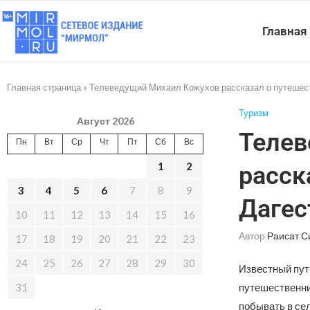
Главная
Главная страница
»
Телеведущий Михаил Кожухов рассказал о путешест
Туризм
Август 2026
Телев
Пн
Вт
Ср
Чт
Пт
Сб
Вс
1
2
расск
3
4
5
6
7
8
9
Дагес
10
11
12
13
14
15
16
Автор
Раисат С
17
18
19
20
21
22
23
24
25
26
27
28
29
30
Известный пут
31
путешественни
побывать в сел