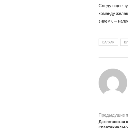
Следующее пут
команду желаю
знаем», — нап
БАЛХАР
КУ
Предыдущие п
Дагестанская 
Спартакиады-