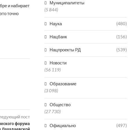
Муниципалитеты
бре и набирает
(5 844)
это точно
Наука
(480)
Нацбанк
(156)
Нацпроекты РД
(539)
Новости
(56 119)
Образование
(3 098)
Общество
(27 730)
ледующий пост
ческого форума
Официально
(497)
в Дахадаевской