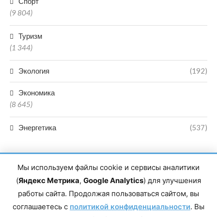
Спорт
(9 804)
Туризм
(1 344)
Экология
(192)
Экономика
(8 645)
Энергетика
(537)
Мы используем файлы cookie и сервисы аналитики
(
Яндекс Метрика
,
Google Analytics
) для улучшения
работы сайта. Продолжая пользоваться сайтом, вы
Главный редактор сетевого издания Магомаев Тимур Нухович.
соглашаетесь с
Контакты редакции: 8(988)-292-94-34 Почта: vestiskfo@gmail.com По
политикой конфиденциальности
. Вы
вопросам сотрудничества: institut-media@yandex.ru Адрес: 367018,