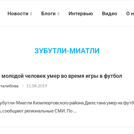
Новости
Блоги
Интервью
Видео
О 
ЗУБУТЛИ-МИАТЛИ
 молодой человек умер во время игры в футбол
талибова
11.04.2019
убутли-Миатли Кизилюртовского района Дагестана умер на фут
а, сообщают региональные СМИ. По …