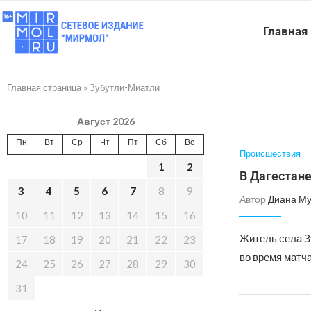
Главная
Главная страница
»
Зубутли-Миатли
Август 2026
Пн
Вт
Ср
Чт
Пт
Сб
Вс
Происшествия
1
2
В Дагестане
3
4
5
6
7
8
9
Автор
Диана Му
10
11
12
13
14
15
16
Житель села З
17
18
19
20
21
22
23
во время матч
24
25
26
27
28
29
30
31