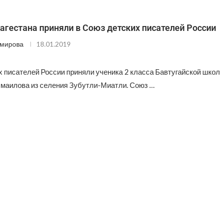
гестана приняли в Союз детских писателей России
Эмирова
18.01.2019
х писателей России приняли ученика 2 класса Бавтугайской шко
аилова из селения Зубутли-Миатли. Союз …