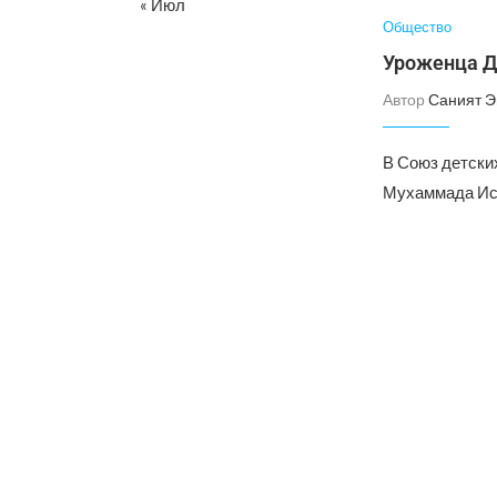
« Июл
Общество
Уроженца Да
Автор
Саният 
В Союз детски
Мухаммада Исм