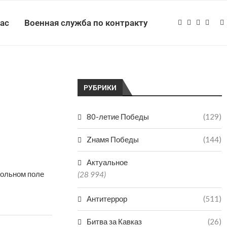
нас
Военная служба по контракту
РУБРИКИ
80-летие Победы
(129)
Zнамя Победы
(144)
Актуальное
больном поле
(28 994)
Антитеррор
(511)
Битва за Кавказ
(26)