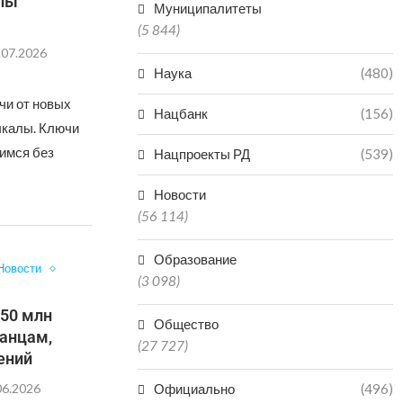
алы
Муниципалитеты
(5 844)
.07.2026
Наука
(480)
чи от новых
Нацбанк
(156)
чкалы. Ключи
шимся без
Нацпроекты РД
(539)
Новости
(56 114)
Образование
Новости
(3 098)
50 млн
Общество
танцам,
(27 727)
нений
06.2026
Официально
(496)