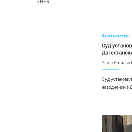
« Июл
Лента новостей
Суд устано
Дагестанск
Автор
Наталья
Суд установил
наводнении в 