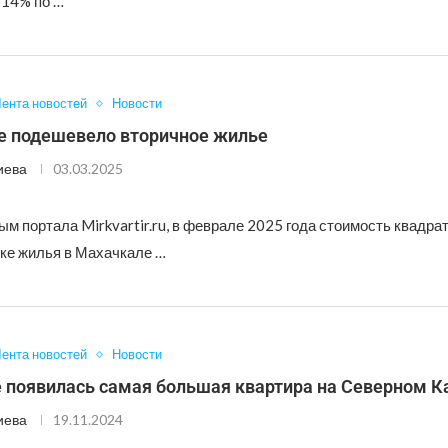
 14% по …
ента новостей
Новости
е подешевело вторичное жилье
иева
03.03.2025
м портала Mirkvartir.ru, в феврале 2025 года стоимость квадрат
ке жилья в Махачкале …
ента новостей
Новости
е появилась самая большая квартира на Северном К
иева
19.11.2024