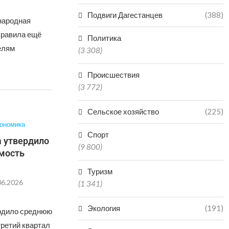
Подвиги Дагестанцев
(388)
 народная
правила ещё
Политика
елям
(3 308)
Происшествия
(3 772)
Сельское хозяйство
(225)
ономика
Спорт
а утвердило
(9 800)
мость
Туризм
06.2026
(1 341)
Экология
(191)
ердило среднюю
третий квартал