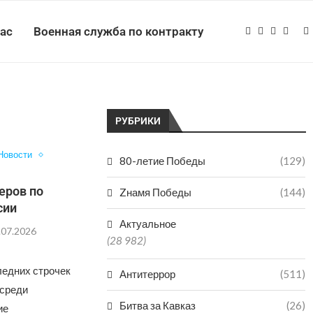
нас
Военная служба по контракту
РУБРИКИ
Новости
80-летие Победы
(129)
еров по
Zнамя Победы
(144)
сии
Актуальное
.07.2026
(28 982)
ледних строчек
Антитеррор
(511)
 среди
Битва за Кавказ
(26)
ие