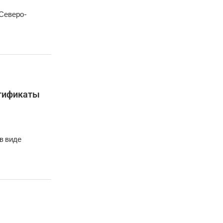
 Северо-
ртификаты
в виде