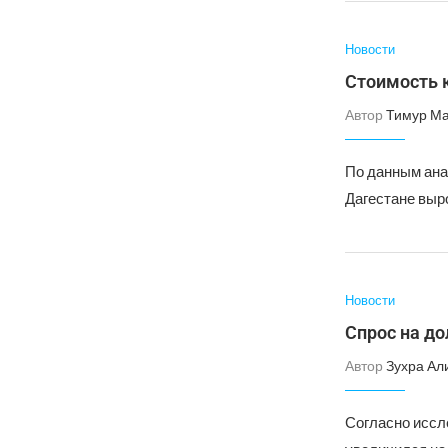
Новости
Стоимость к
Автор
Тимур М
По данным анал
Дагестане выро
Новости
Спрос на до
Автор
Зухра Ал
Согласно иссл