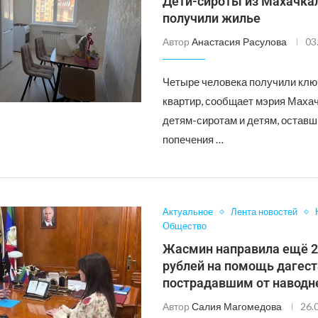
Дети-сироты из Махачк
получили жилье
Автор
Анастасия Расулова
03
Четыре человека получили клю
квартир, сообщает мэрия Маха
детям-сиротам и детям, остав
попечения …
Актуальное
Лента новостей
Общество
Жасмин направила ещё 2
рублей на помощь дагес
пострадавшим от навод
Автор
Салия Магомедова
26.