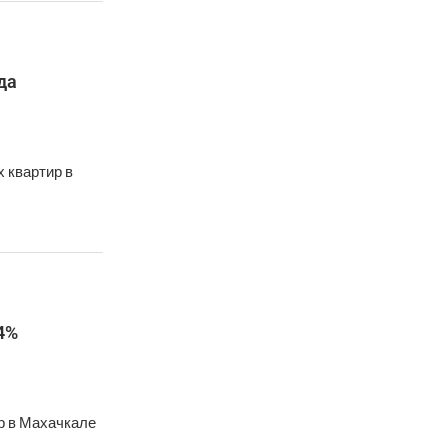
да
 квартир в
4%
р в Махачкале