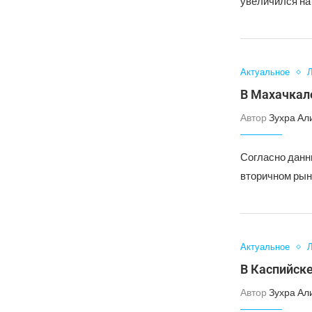
увеличился на
Актуальное
Л
В Махачкал
Автор
Зухра Ал
Согласно данны
вторичном рын
Актуальное
Л
В Каспийск
Автор
Зухра Ал