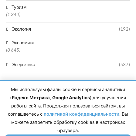
Туризм
(1 344)
Экология
(192)
Экономика
(8 645)
Энергетика
(537)
Мы используем файлы cookie и сервисы аналитики
(
Яндекс Метрика
,
Google Analytics
) для улучшения
работы сайта. Продолжая пользоваться сайтом, вы
Главный редактор сетевого издания Магомаев Тимур Нухович.
соглашаетесь с
Контакты редакции: 8(988)-292-94-34 Почта: vestiskfo@gmail.com По
политикой конфиденциальности
. Вы
вопросам сотрудничества: institut-media@yandex.ru Адрес: 367018,
можете запретить обработку cookies в настройках
Республика Дагестан, г. Махачкала, пр-т Насрутдинова, д. 1а. Все
права защищены. Копирование и использование полных материалов
браузера.
запрещено, частичное цитирование возможно только при условии