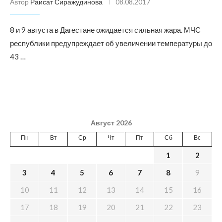
Автор
Раисат Сиражудинова
08.08.2017
8 и 9 августа в Дагестане ожидается сильная жара. МЧС
республики предупреждает об увеличении температуры до
43 …
Август 2026
Пн
Вт
Ср
Чт
Пт
Сб
Вс
1
2
3
4
5
6
7
8
9
10
11
12
13
14
15
16
17
18
19
20
21
22
23