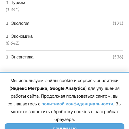
Туризм
(1 341)
Экология
(191)
Экономика
(8 642)
Энергетика
(536)
Мы используем файлы cookie и сервисы аналитики
(
Яндекс Метрика
,
Google Analytics
) для улучшения
работы сайта. Продолжая пользоваться сайтом, вы
Главный редактор сетевого издания Магомаев Тимур Нухович.
соглашаетесь с
Контакты редакции: 8(988)-292-94-34 Почта: vestiskfo@gmail.com По
политикой конфиденциальности
. Вы
вопросам сотрудничества: institut-media@yandex.ru Адрес: 367018,
можете запретить обработку cookies в настройках
Республика Дагестан, г. Махачкала, пр-т Насрутдинова, д. 1а. Все
права защищены. Копирование и использование полных материалов
браузера.
запрещено, частичное цитирование возможно только при условии
гиперссылки на сайт mirmol.ru. 16+