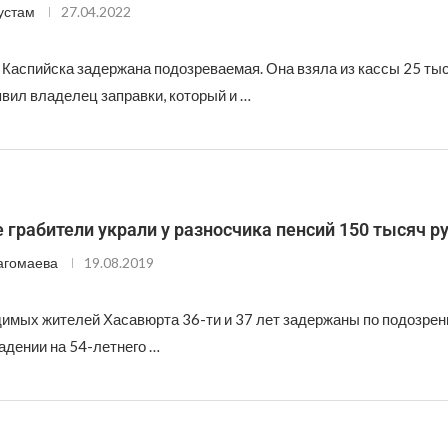
устам
27.04.2022
Каспийска задержана подозреваемая. Она взяла из кассы 25 тыс
вил владелец заправки, который и …
 грабители украли у разносчика пенсий 150 тысяч р
агомаева
19.08.2019
димых жителей Хасавюрта 36-ти и 37 лет задержаны по подозрен
адении на 54-летнего …