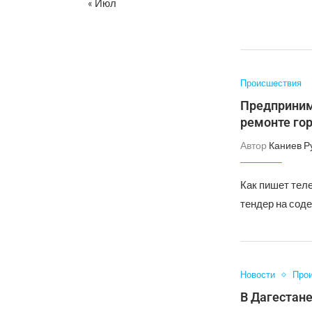
« Июл
Происшествия
Предприним
ремонте гор
Автор
Каниев Р
Как пишет тел
тендер на сод
Новости
Про
В Дагестане