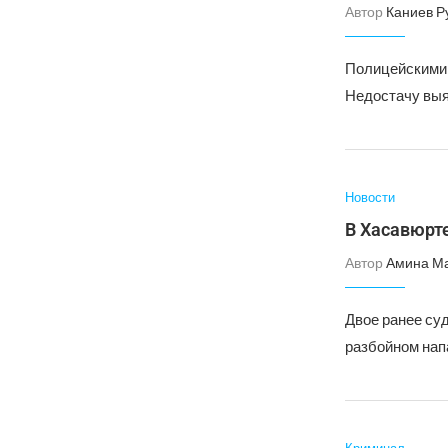
Автор
Каниев Р
Полицейскими 
Недостачу выя
Новости
В Хасавюрте
Автор
Амина М
Двое ранее су
разбойном нап