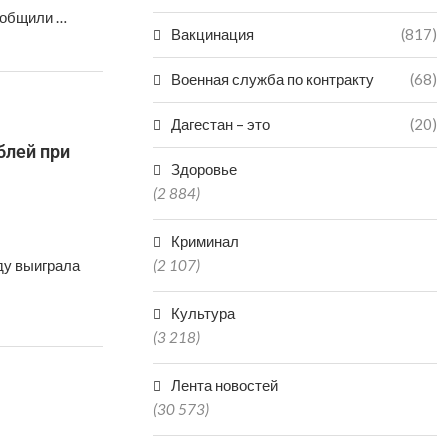
ообщили …
Вакцинация
(817)
Военная служба по контракту
(68)
Дагестан – это
(20)
блей при
Здоровье
(2 884)
Криминал
ду выиграла
(2 107)
Культура
(3 218)
Лента новостей
(30 573)