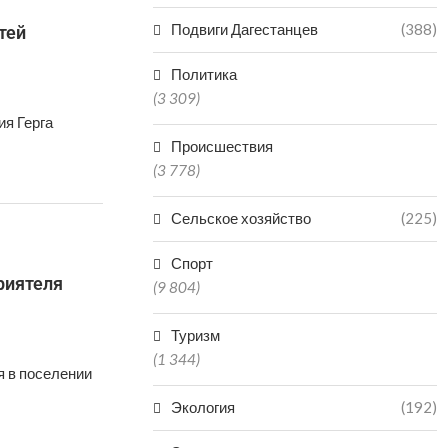
Подвиги Дагестанцев
(388)
тей
Политика
(3 309)
я Герга
Происшествия
(3 778)
Сельское хозяйство
(225)
Спорт
риятеля
(9 804)
Туризм
(1 344)
я в поселении
Экология
(192)