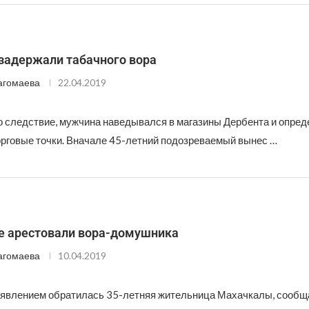
 задержали табачного вора
агомаева
22.04.2019
о следствие, мужчина наведывался в магазины Дербента и опре
рговые точки. Вначале 45-летний подозреваемый вынес …
е арестовали вора-домушника
агомаева
10.04.2019
аявлением обратилась 35-летняя жительница Махачкалы, сообщ