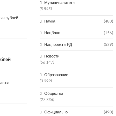
Муниципалитеты
(5 845)
яч рублей.
Наука
(480)
Нацбанк
(156)
Нацпроекты РД
(539)
Новости
ублей
(56 147)
Образование
(3 099)
ию на
Общество
(27 736)
Официально
(498)