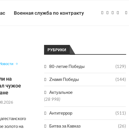
нас
Военная служба по контракту
РУБРИКИ
Новости
80-летие Победы
(129)
ли на
Zнамя Победы
(144)
ал чужое
тане
Актуальное
(28 998)
08.2026
Антитеррор
(511)
дагестанского
Битва за Кавказ
(26)
ое золото на