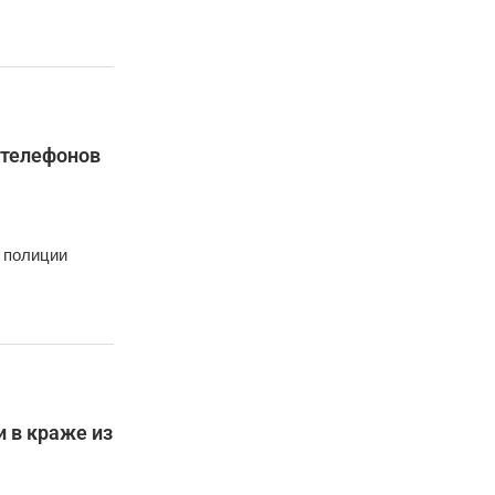
 телефонов
 полиции
и в краже из