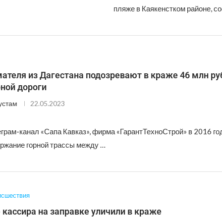
пляже в Каякенстком районе, с
ателя из Дагестана подозревают в краже 46 млн ру
ной дороги
устам
22.05.2023
еграм-канал «Сапа Кавказ», фирма «ГарантТехноСтрой» в 2016 го
ержание горной трассы между …
исшествия
 кассира на заправке уличили в краже