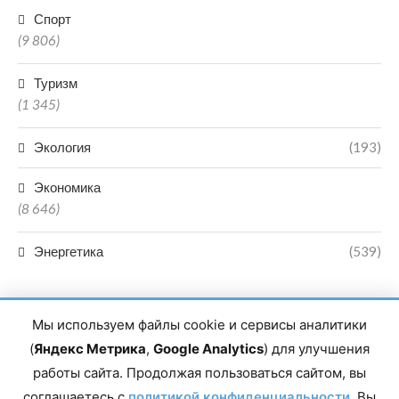
Спорт
(9 806)
Туризм
(1 345)
Экология
(193)
Экономика
(8 646)
Энергетика
(539)
Мы используем файлы cookie и сервисы аналитики
(
Яндекс Метрика
,
Google Analytics
) для улучшения
работы сайта. Продолжая пользоваться сайтом, вы
Главный редактор сетевого издания Магомаев Тимур Нухович.
соглашаетесь с
Контакты редакции: 8(988)-292-94-34 Почта: vestiskfo@gmail.com По
политикой конфиденциальности
. Вы