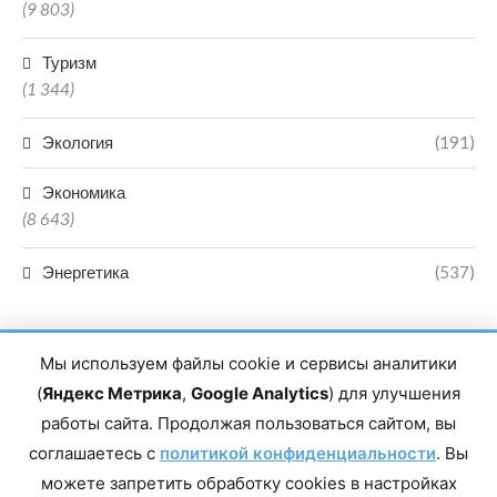
(9 803)
Туризм
(1 344)
Экология
(191)
Экономика
(8 643)
Энергетика
(537)
Мы используем файлы cookie и сервисы аналитики
(
Яндекс Метрика
,
Google Analytics
) для улучшения
работы сайта. Продолжая пользоваться сайтом, вы
Главный редактор сетевого издания Магомаев Тимур Нухович.
соглашаетесь с
Контакты редакции: 8(988)-292-94-34 Почта: vestiskfo@gmail.com По
политикой конфиденциальности
. Вы
вопросам сотрудничества: institut-media@yandex.ru Адрес: 367018,
можете запретить обработку cookies в настройках
Республика Дагестан, г. Махачкала, пр-т Насрутдинова, д. 1а. Все