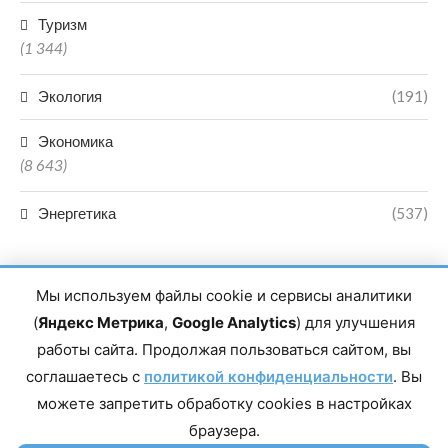
Туризм
(1 344)
Экология
(191)
Экономика
(8 643)
Энергетика
(537)
Мы используем файлы cookie и сервисы аналитики
(
Яндекс Метрика
,
Google Analytics
) для улучшения
работы сайта. Продолжая пользоваться сайтом, вы
Главный редактор сетевого издания Магомаев Тимур Нухович.
соглашаетесь с
Контакты редакции: 8(988)-292-94-34 Почта: vestiskfo@gmail.com По
политикой конфиденциальности
. Вы
вопросам сотрудничества: institut-media@yandex.ru Адрес: 367018,
можете запретить обработку cookies в настройках
Республика Дагестан, г. Махачкала, пр-т Насрутдинова, д. 1а. Все
права защищены. Копирование и использование полных материалов
браузера.
запрещено, частичное цитирование возможно только при условии