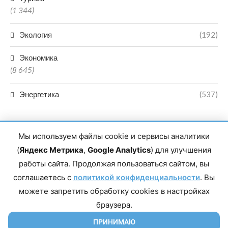
(1 344)
Экология
(192)
Экономика
(8 645)
Энергетика
(537)
Мы используем файлы cookie и сервисы аналитики
(
Яндекс Метрика
,
Google Analytics
) для улучшения
работы сайта. Продолжая пользоваться сайтом, вы
Главный редактор сетевого издания Магомаев Тимур Нухович.
соглашаетесь с
Контакты редакции: 8(988)-292-94-34 Почта: vestiskfo@gmail.com По
политикой конфиденциальности
. Вы
вопросам сотрудничества: institut-media@yandex.ru Адрес: 367018,
можете запретить обработку cookies в настройках
Республика Дагестан, г. Махачкала, пр-т Насрутдинова, д. 1а. Все
права защищены. Копирование и использование полных материалов
браузера.
запрещено, частичное цитирование возможно только при условии
гиперссылки на сайт mirmol.ru. 16+
ПРИНИМАЮ