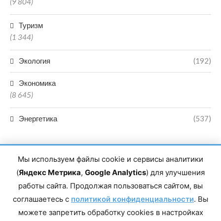
(9 804)
Туризм
(1 344)
Экология
(192)
Экономика
(8 645)
Энергетика
(537)
Мы используем файлы cookie и сервисы аналитики
(
Яндекс Метрика
,
Google Analytics
) для улучшения
работы сайта. Продолжая пользоваться сайтом, вы
Главный редактор сетевого издания Магомаев Тимур Нухович.
соглашаетесь с
Контакты редакции: 8(988)-292-94-34 Почта: vestiskfo@gmail.com По
политикой конфиденциальности
. Вы
вопросам сотрудничества: institut-media@yandex.ru Адрес: 367018,
можете запретить обработку cookies в настройках
Республика Дагестан, г. Махачкала, пр-т Насрутдинова, д. 1а. Все