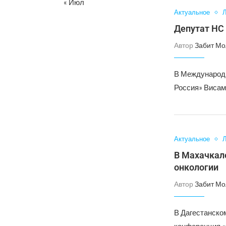
« Июл
Актуальное
Л
Депутат НС 
Автор
Забит Мо
В Международн
Россия» Висам
Актуальное
Л
В Махачкал
онкологии
Автор
Забит Мо
В Дагестанско