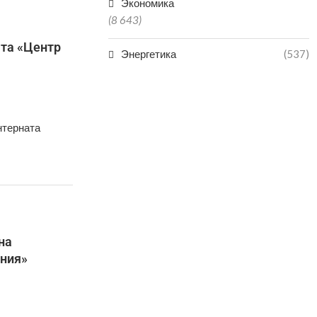
Экономика
(8 643)
ата «Центр
Энергетика
(537)
нтерната
на
ания»