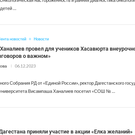
Онкологическая настороженность и ранняя диагностика онколог
 детей …
ента новостей
Новости
Ханалиев провел для учеников Хасавюрта внеурочно
зговоров о важном»
ова
06.12.2023
ого Собрания РД от «Единой России», ректор Дагестанского гос
 университета Висампаша Ханалиев посетил «СОШ № …
агестана приняли участие в акции «Елка желаний»