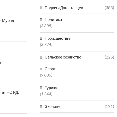
Подвиги Дагестанцев
(388)
Политика
». Мурад
(3 308)
Происшествия
(3 774)
Сельское хозяйство
(225)
о
Спорт
(9 803)
Туризм
тат НС РД,
(1 344)
Экология
(191)