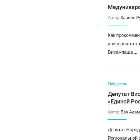
Медуниверс
Автор
Каниев Р
Как прокоммен
университета,
Висампаша …
Общество
Депутат Ви
«Единой Ро
Автор
Ева Адам
Депутат Народ
Региональной 