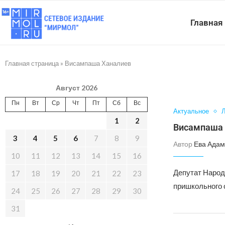
Главная
Главная страница
»
Висампаша Ханалиев
Август 2026
Пн
Вт
Ср
Чт
Пт
Сб
Вс
Актуальное
Л
1
2
Висампаша 
3
4
5
6
7
8
9
Автор
Ева Адам
10
11
12
13
14
15
16
Депутат Народ
17
18
19
20
21
22
23
пришкольного 
24
25
26
27
28
29
30
31