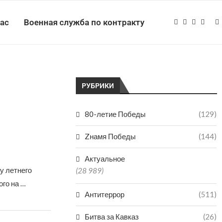
нас
Военная служба по контракту
РУБРИКИ
80-летие Победы
(129)
Zнамя Победы
(144)
Актуальное
у летнего
(28 989)
го на …
Антитеррор
(511)
Битва за Кавказ
(26)