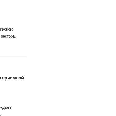
инского
 ректора.
в приемной
ждан в
…