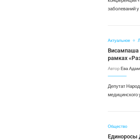
конференция «
заболеваний у
Актуальное
Л
Висампаша 
рамках «Ра
Автор
Ева Адам
Депутат Народн
медицинского
Общество
Единоросы Д