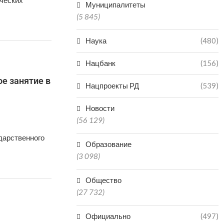
ических
Муниципалитеты
(5 845)
Наука
(480)
Нацбанк
(156)
е занятие в
Нацпроекты РД
(539)
Новости
(56 129)
ударственного
Образование
(3 098)
Общество
(27 732)
Официально
(497)