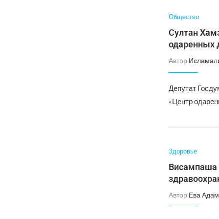
Общество
Султан Хамз
одаренных 
Автор
Исламал
Депутат Госду
«Центр одаренн
Здоровье
Висампаша 
здравоохра
Автор
Ева Адам