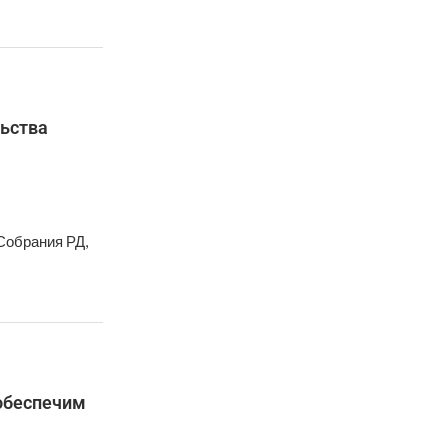
льства
Собрания РД,
 обеспечим