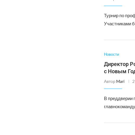
Турнир по про
Участниками б
Новости
Директор Р
с Новым Го
Автор
Mari
2
В преддверии 
главнокоманду