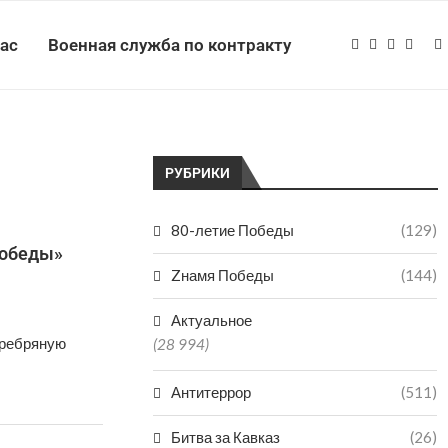
нас
Военная служба по контракту
РУБРИКИ
80-летие Победы
(129)
Победы»
Zнамя Победы
(144)
Актуальное
еребряную
(28 994)
Антитеррор
(511)
Битва за Кавказ
(26)