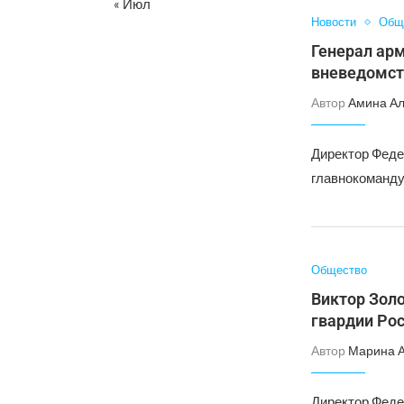
« Июл
Новости
Общ
Генерал арм
вневедомст
Автор
Амина А
Директор Феде
главнокоманду
Общество
Виктор Зол
гвардии Ро
Автор
Марина 
Директор Феде