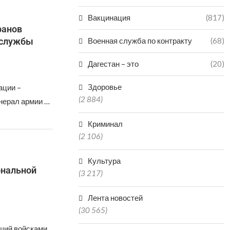
Вакцинация
(817)
ранов
 службы
Военная служба по контракту
(68)
Дагестан – это
(20)
Здоровье
ации –
(2 884)
нерал армии …
Криминал
(2 106)
Культура
ональной
(3 217)
Лента новостей
(30 565)
щий войсками