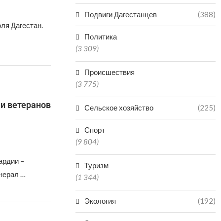
Подвиги Дагестанцев
(388)
ля Дагестан.
Политика
(3 309)
Происшествия
(3 775)
и ветеранов
Сельское хозяйство
(225)
Спорт
(9 804)
ардии –
Туризм
нерал …
(1 344)
Экология
(192)