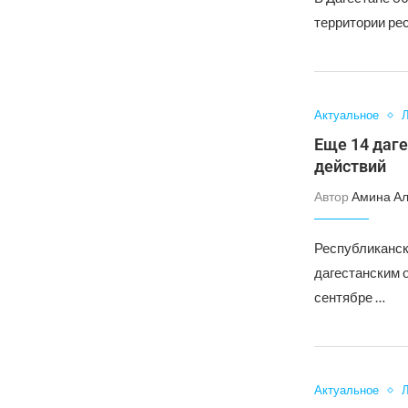
территории рес
Актуальное
Л
Еще 14 даге
действий
Автор
Амина А
Республиканск
дагестанским 
сентябре …
Актуальное
Л