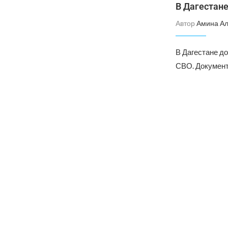
В Дагестан
Автор
Амина А
В Дагестане д
СВО. Документ