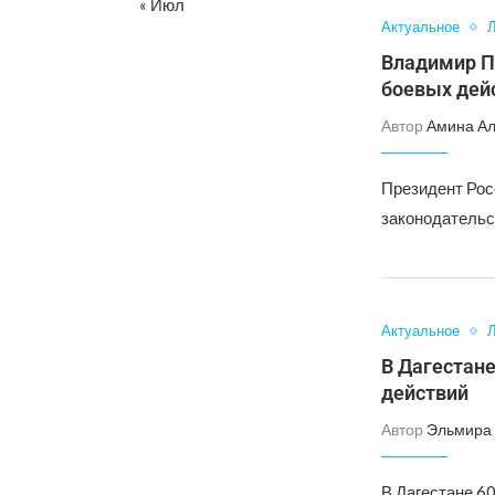
« Июл
Актуальное
Л
Владимир П
боевых дей
Автор
Амина А
Президент Рос
законодательс
Актуальное
Л
В Дагестане
действий
Автор
Эльмира 
В Дагестане 6