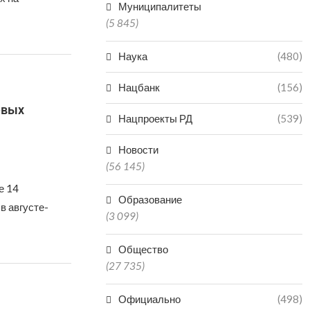
Муниципалитеты
(5 845)
Наука
(480)
Нацбанк
(156)
евых
Нацпроекты РД
(539)
Новости
(56 145)
е 14
Образование
в августе-
(3 099)
Общество
(27 735)
Официально
(498)