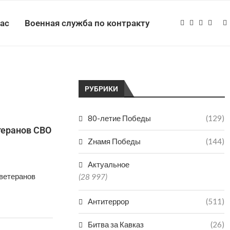
нас
Военная служба по контракту
РУБРИКИ
80-летие Победы
(129)
теранов СВО
Zнамя Победы
(144)
Актуальное
ветеранов
(28 997)
Антитеррор
(511)
Битва за Кавказ
(26)