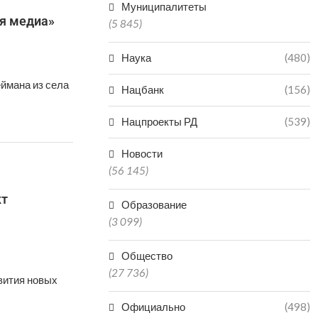
Муниципалитеты
ия медиа»
(5 845)
Наука
(480)
еймана из села
Нацбанк
(156)
Нацпроекты РД
(539)
Новости
(56 145)
кт
Образование
(3 099)
Общество
(27 736)
вития новых
Официально
(498)