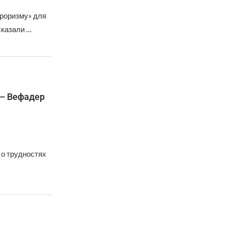
роризму» для
сказали …
 – Вефадер
 о трудностях