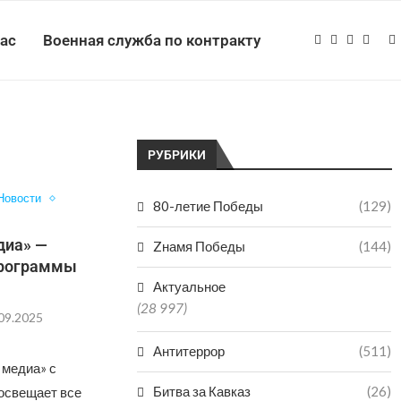
нас
Военная служба по контракту
РУБРИКИ
Новости
80-летие Победы
(129)
диа» —
Zнамя Победы
(144)
программы
Актуальное
(28 997)
09.2025
Антитеррор
(511)
 медиа» с
Битва за Кавказ
(26)
 освещает все