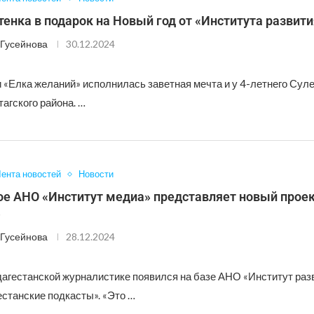
енка в подарок на Новый год от «Института развит
Гусейнова
30.12.2024
 «Елка желаний» исполнилась заветная мечта и у 4-летнего Сул
агского района. …
ента новостей
Новости
ое АНО «Институт медиа» представляет новый прое
»
Гусейнова
28.12.2024
дагестанской журналистике появился на базе АНО «Институт раз
естанские подкасты». «Это …