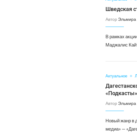
Шведская ст
Автор
Эльмира 
В рамках акции
Маджалис Кайт
Актуальное
Л
Дагестанск
«Подкасты
Автор
Эльмира 
Новый жанр в 
медиа» — «Даг