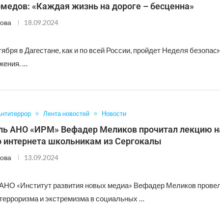
медов: «Каждая жизнь на дороге – бесценна»
ова
18.09.2024
тября в Дагестане, как и по всей России, пройдет Неделя безопас
жения. …
нтитеррор
Лента новостей
Новости
ль АНО «ИРМ» Вефадер Меликов прочитал лекцию н
о интернета школьникам из Сергокалы
ова
13.09.2024
АНО «Институт развития новых медиа» Вефадер Меликов провел
терроризма и экстремизма в социальных …