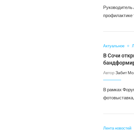
Руководитель 
профилактике 
Актуальное
Л
В Сочи отк
бандформир
Автор
Забит Мо
В рамках Фору
фотовыставка,
Лента новостей