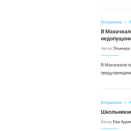
Актуальное
А
В Махачкал
недопущен
Автор
Эльмира 
В Махачкале п
предупреждени
Актуальное
А
Школьникам
Автор
Ева Адам