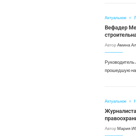
Актуальное
Л
Вефадер Ме
строительна
Автор
Амина А
Руководитель 
прошедшую нак
Актуальное
Н
Журналиста
правоохран
Автор
Мария И