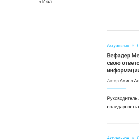
« Июл
Актуальное
Л
Вефадер Ме
свою ответс
информаци
Автор
Амина А
Руководитель 
солидарность 
Актуальное
Л