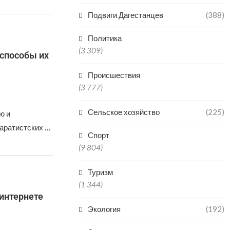
Подвиги Дагестанцев
(388)
Политика
(3 309)
способы их
Происшествия
(3 777)
Сельское хозяйство
(225)
ю и
аратистских …
Спорт
(9 804)
Туризм
(1 344)
 интернете
Экология
(192)