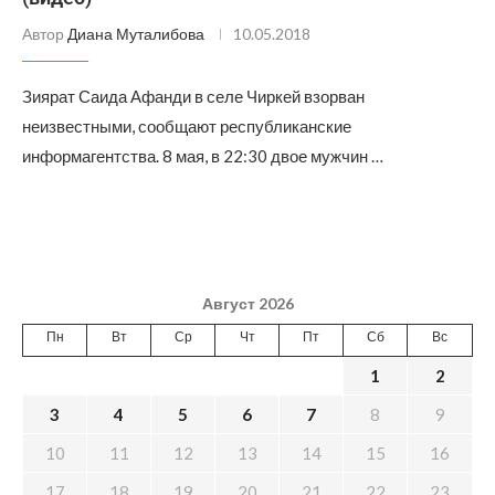
Автор
Диана Муталибова
10.05.2018
Зиярат Саида Афанди в селе Чиркей взорван
неизвестными, сообщают республиканские
информагентства. 8 мая, в 22:30 двое мужчин …
Август 2026
Пн
Вт
Ср
Чт
Пт
Сб
Вс
1
2
3
4
5
6
7
8
9
10
11
12
13
14
15
16
17
18
19
20
21
22
23