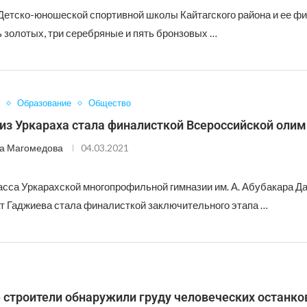
Детско-юношеской спортивной школы Кайтагского района и ее ф
 золотых, три серебряные и пять бронзовых …
Образование
Общество
из Уркараха стала финалисткой Всероссийской оли
а Магомедова
04.03.2021
асса Уркарахской многопрофильной гимназии им. А. Абубакара Д
т Гаджиева стала финалисткой заключительного этапа …
 строители обнаружили груду человеческих останко