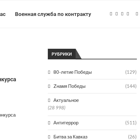
нас
Военная служба по контракту
РУБРИКИ
80-летие Победы
(129)
нкурса
Zнамя Победы
(144)
Актуальное
(28 998)
онкурса
Антитеррор
(511)
Битва за Кавказ
(26)