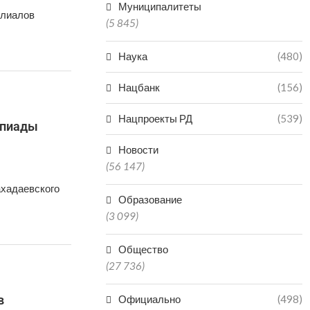
Муниципалитеты
илиалов
(5 845)
Наука
(480)
Нацбанк
(156)
Нацпроекты РД
(539)
мпиады
Новости
(56 147)
ахадаевского
Образование
(3 099)
Общество
(27 736)
в
Официально
(498)