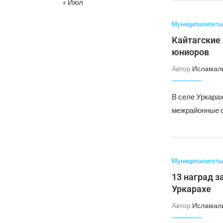
« Июл
Муниципалитеты
Кайтагские
юниоров
Автор
Исламал
В селе Уркара
межрайонные с
Муниципалитеты
13 наград з
Уркарахе
Автор
Исламал