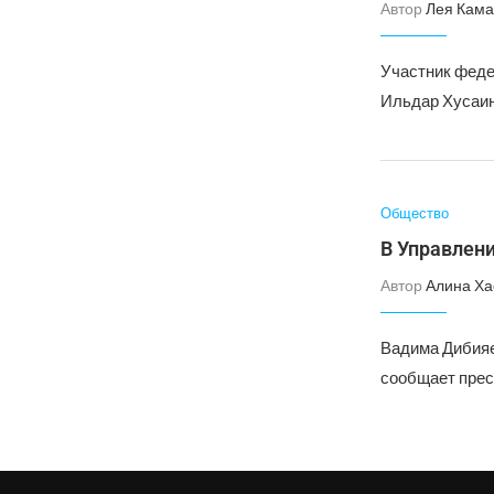
Автор
Лея Кама
Участник феде
Ильдар Хусаин
Общество
В Управлен
Автор
Алина Ха
Вадима Дибияе
сообщает прес