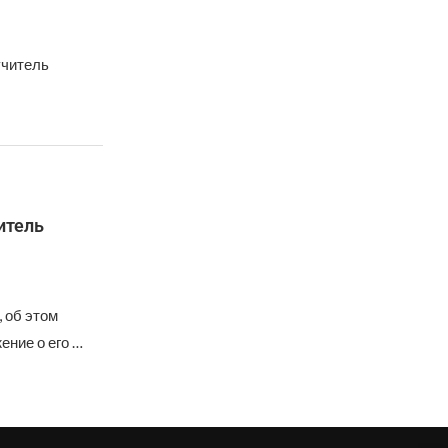
учитель
итель
 об этом
ние о его …