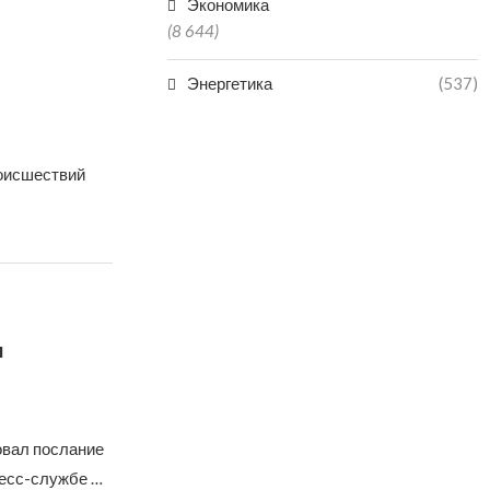
Экономика
(8 644)
Энергетика
(537)
роисшествий
и
овал послание
ресс-службе …