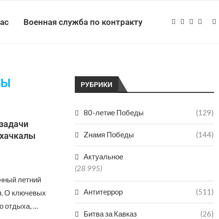
нас
Военная служба по контракту
ЛЫ
РУБРИКИ
80-летие Победы
(129)
задачи
Zнамя Победы
(144)
ахачкалы
Актуальное
(28 995)
енный летний
Антитеррор
(511)
я. О ключевых
о отдыха, …
Битва за Кавказ
(26)