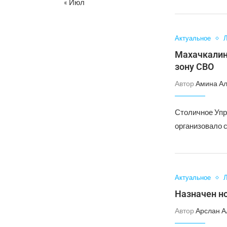
« Июл
Актуальное
Л
Махачкалин
зону СВО
Автор
Амина А
Столичное Упр
организовало 
Актуальное
Л
Назначен н
Автор
Арслан А