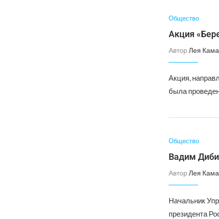
Общество
Акция «Бере
Автор
Лея Кама
Акция, направ
была проведен
Общество
Вадим Диби
Автор
Лея Кама
Начальник Упр
президента Ро