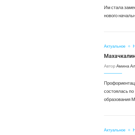
Им стала заме
нового началь
Актуальное
Н
Махачкалин
Автор
Амина А
Профориентаци
состоялась по
образования М
Актуальное
Н