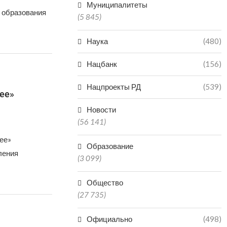
Муниципалитеты
 образования
(5 845)
Наука
(480)
Нацбанк
(156)
Нацпроекты РД
(539)
ее»
Новости
(56 141)
ее»
Образование
ления
(3 099)
Общество
(27 735)
Официально
(498)