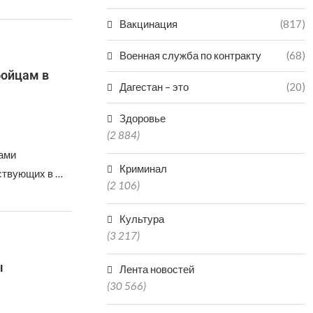
Вакцинация
(817)
Военная служба по контракту
(68)
бойцам в
Дагестан – это
(20)
Здоровье
(2 884)
ами
Криминал
ствующих в …
(2 106)
Культура
(3 217)
ы
Лента новостей
(30 566)