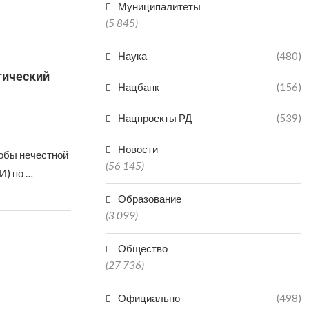
Муниципалитеты
(5 845)
Наука
(480)
гический
Нацбанк
(156)
Нацпроекты РД
(539)
Новости
обы нечестной
(56 145)
И) по …
Образование
(3 099)
Общество
(27 736)
Официально
(498)