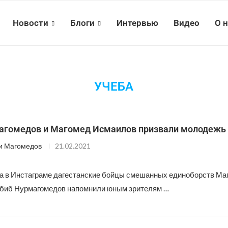
Новости
Блоги
Интервью
Видео
О 
УЧЕБА
агомедов и Магомед Исмаилов призвали молодежь 
и Магомедов
21.02.2021
а в Инстаграме дагестанские бойцы смешанных единоборств Ма
биб Нурмагомедов напомнили юным зрителям …