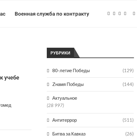
нас
Военная служба по контракту
РУБРИКИ
80-летие Победы
(129)
к учебе
Zнамя Победы
(144)
Актуальное
гомед
(28 997)
Антитеррор
(511)
Битва за Кавказ
(26)