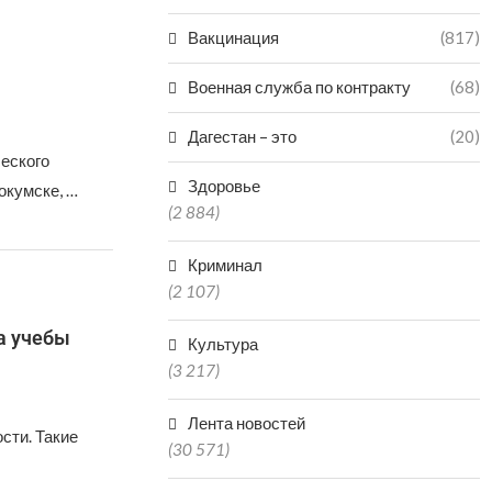
Вакцинация
(817)
Военная служба по контракту
(68)
Дагестан – это
(20)
еского
Здоровье
окумске, …
(2 884)
Криминал
(2 107)
а учебы
Культура
(3 217)
Лента новостей
сти. Такие
(30 571)