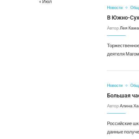
« Июл
Новости
Общ
В Южно-Сух
Автор
Лея Кама
Торжественное
деятеля Магом
Новости
Общ
Большая ча
Автор
Алина Ха
Российские шк
данные получе