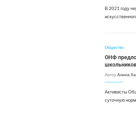
В 2021 году н
искусственного
Общество
ОНФ предло
школьнико
Автор
Алина Ха
Активисты Общ
суточную норм