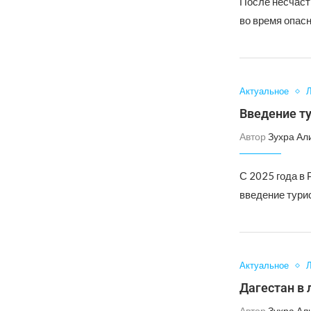
После несчаст
во время опасн
Актуальное
Л
Введение ту
Автор
Зухра Ал
С 2025 года в 
введение турис
Актуальное
Л
Дагестан в 
Автор
Зухра Ал