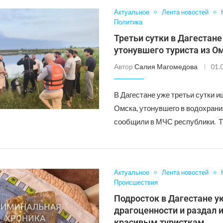
Актуальное
Лента новостей
Политика
Третьи сутки в Дагестан
утонувшего туриста из О
Автор
Салия Магомедова
01.
В Дагестане уже третьи сутки и
Омска, утонувшего в водохран
сообщили в МЧС республики. Т
Актуальное
Лента новостей
Происшествия
Подросток в Дагестане у
драгоценности и раздал 
красивым туристкам