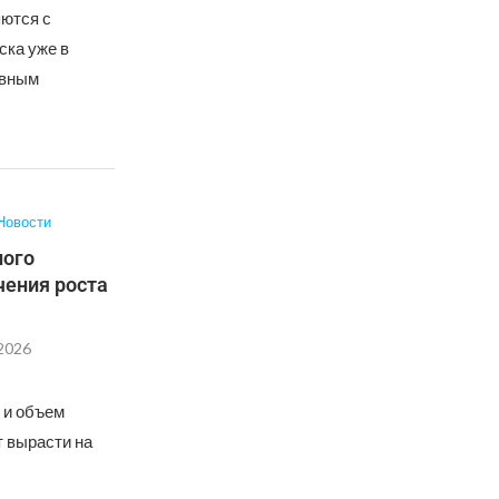
ются с
ска уже в
овным
Новости
ного
чения роста
.2026
н и объем
т вырасти на