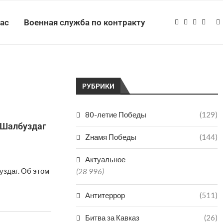
нас
Военная служба по контракту
РУБРИКИ
80-летие Победы
(129)
е Шалбуздаг
Zнамя Победы
(144)
Актуальное
уздаг. Об этом
(28 996)
Антитеррор
(511)
Битва за Кавказ
(26)