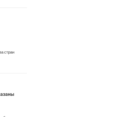
ва стран
казаны