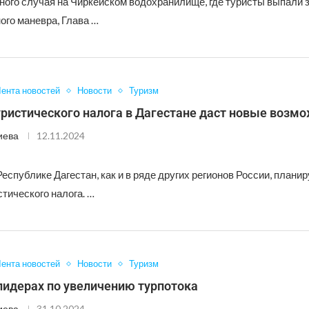
ного случая на Чиркейском водохранилище, где туристы выпали з
ого маневра, Глава …
ента новостей
Новости
Туризм
ристического налога в Дагестане даст новые возм
иева
12.11.2024
Республике Дагестан, как и в ряде других регионов России, плани
тического налога. …
ента новостей
Новости
Туризм
лидерах по увеличению турпотока
иева
31.10.2024