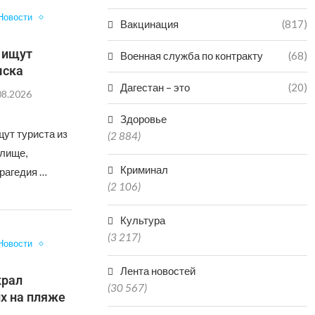
Новости
Вакцинация
(817)
е ищут
Военная служба по контракту
(68)
мска
Дагестан – это
(20)
08.2026
Здоровье
щут туриста из
(2 884)
илище,
Криминал
рагедия …
(2 106)
Культура
(3 217)
Новости
Лента новостей
крал
(30 567)
их на пляже