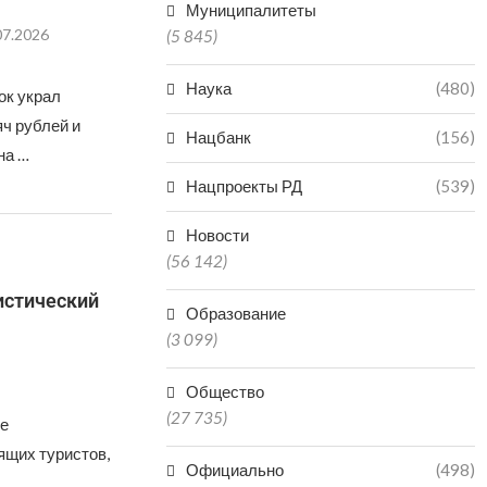
Муниципалитеты
07.2026
(5 845)
Наука
(480)
ок украл
ч рублей и
Нацбанк
(156)
на …
Нацпроекты РД
(539)
Новости
(56 142)
истический
Образование
(3 099)
Общество
(27 735)
е
ящих туристов,
Официально
(498)