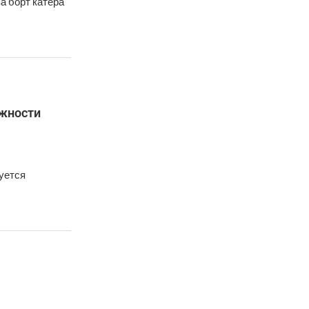
а борт катера
ожности
руется