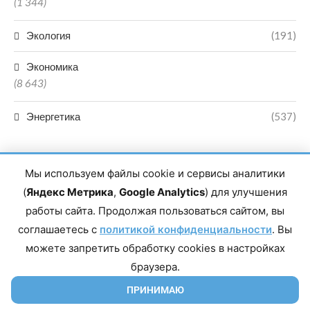
(1 344)
Экология
(191)
Экономика
(8 643)
Энергетика
(537)
Мы используем файлы cookie и сервисы аналитики
(
Яндекс Метрика
,
Google Analytics
) для улучшения
работы сайта. Продолжая пользоваться сайтом, вы
Главный редактор сетевого издания Магомаев Тимур Нухович.
соглашаетесь с
Контакты редакции: 8(988)-292-94-34 Почта: vestiskfo@gmail.com По
политикой конфиденциальности
. Вы
вопросам сотрудничества: institut-media@yandex.ru Адрес: 367018,
можете запретить обработку cookies в настройках
Республика Дагестан, г. Махачкала, пр-т Насрутдинова, д. 1а. Все
права защищены. Копирование и использование полных материалов
браузера.
запрещено, частичное цитирование возможно только при условии
гиперссылки на сайт mirmol.ru. 16+
ПРИНИМАЮ