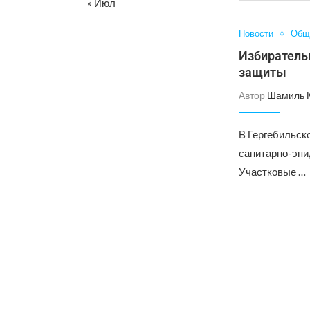
« Июл
Новости
Общ
Избиратель
защиты
Автор
Шамиль 
В Гергебильск
санитарно-эпи
Участковые …