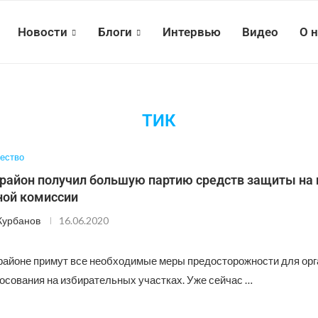
Новости
Блоги
Интервью
Видео
О 
ТИК
ество
 район получил большую партию средств защиты на
ной комиссии
Курбанов
16.06.2020
районе примут все необходимые меры предосторожности для ор
осования на избирательных участках. Уже сейчас …