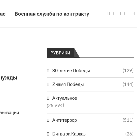
нас
Военная служба по контракту
РУБРИКИ
80-летие Победы
(129)
 нужды
Zнамя Победы
(144)
Актуальное
(28 994)
ганизации
Антитеррор
(511)
Битва за Кавказ
(26)