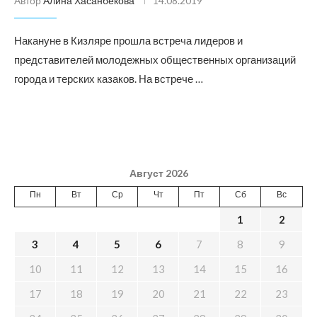
Автор
Алина Хасанбекова
14.08.2019
Накануне в Кизляре прошла встреча лидеров и
представителей молодежных общественных организаций
города и терских казаков. На встрече …
Август 2026
Пн
Вт
Ср
Чт
Пт
Сб
Вс
1
2
3
4
5
6
7
8
9
10
11
12
13
14
15
16
17
18
19
20
21
22
23